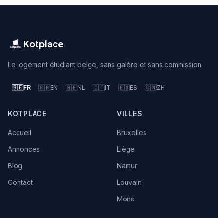
Kotplace
Le logement étudiant belge, sans galère et sans commission.
🇧🇪
FR
🇬🇧
EN
🇧🇪
NL
🇮🇹
IT
🇪🇸
ES
🇨🇳
ZH
KOTPLACE
VILLES
Accueil
Bruxelles
Annonces
Liège
Blog
Namur
Contact
Louvain
Mons