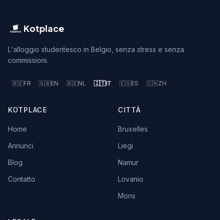
Kotplace
L'alloggio studentesco in Belgio, senza stress e senza
commissioni.
🇧🇪
FR
🇬🇧
EN
🇧🇪
NL
🇮🇹
IT
🇪🇸
ES
🇨🇳
ZH
KOTPLACE
CITTÀ
Home
Bruxelles
Annunci
Liegi
Blog
Namur
Contatto
Lovanio
Mons