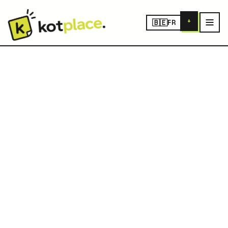
+
🇧🇪
FR