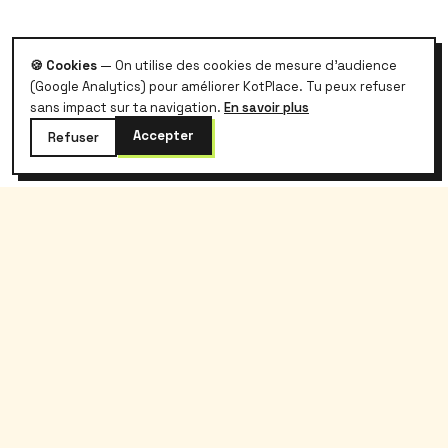
🍪 Cookies
— On utilise des cookies de mesure d'audience
(Google Analytics) pour améliorer KotPlace. Tu peux refuser
sans impact sur ta navigation.
En savoir plus
Accepter
Refuser
kotplace
.
Le logement étudiant belge, sans galère et
sans commission.
Kotplace
Étudiants
À propos
Rechercher
Blog
Prix kot Belgique