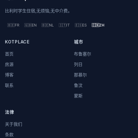
比利时学生住宿,无烦恼,无中介费。
🇧🇪
FR
🇬🇧
EN
🇧🇪
NL
🇮🇹
IT
🇪🇸
ES
🇨🇳
ZH
KOTPLACE
城市
首页
布鲁塞尔
房源
列日
博客
那慕尔
联系
鲁汶
蒙斯
法律
关于我们
条款