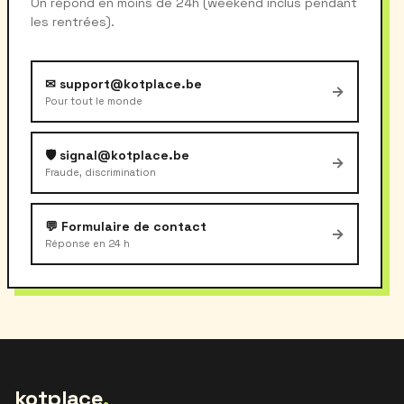
On répond en moins de 24h (weekend inclus pendant
les rentrées).
✉ support@kotplace.be
→
Pour tout le monde
🛡 signal@kotplace.be
→
Fraude, discrimination
💬 Formulaire de contact
→
Réponse en 24 h
kotplace
.