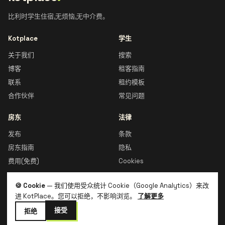
比利时学生住宿,无烦恼,无中介费。
Kotplace
学生
关于我们
搜索
博客
租客指南
联系
租约模板
合作伙伴
常见问题
房东
法律
发布
条款
房东指南
隐私
费用(免费)
Cookies
🍪 Cookie
— 我们使用受众统计 Cookie（Google Analytics）来改
进 KotPlace。您可以拒绝，不影响浏览。
了解更多
© 2026 Kotplace · 比利时制造 🇧🇪
接受
拒绝
🇧🇪
FR
🇬🇧
EN
🇧🇪
NL
🇮🇹
IT
🇪🇸
ES
🇨🇳
ZH