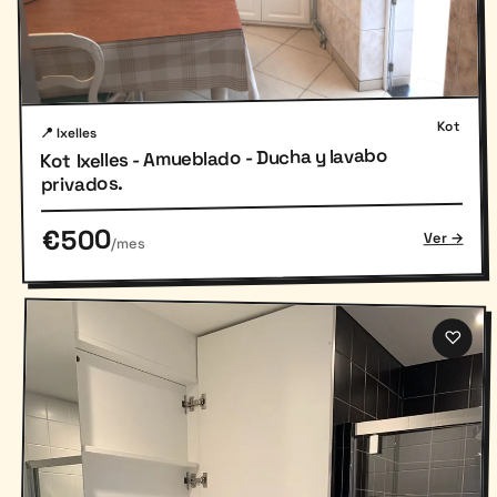
Kot
📍 Ixelles
Kot Ixelles - Amueblado - Ducha y lavabo
privados.
€500
Ver →
/mes
♡