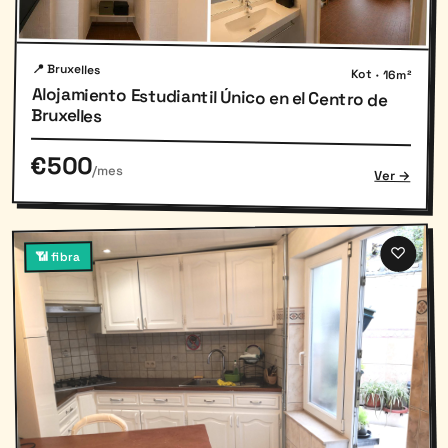
📍 Bruxelles
Kot · 16m²
Alojamiento Estudiantil Único en el Centro de
Bruxelles
€500
/mes
Ver →
♡
📶 fibra