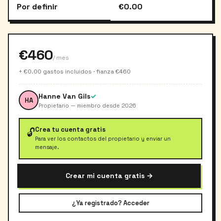
Por definir
€0.00
€460
/ mes
+ €0.00 gastos incluidos · fianza €460
Hanne Van Gils
✓
HA
Propietario — miembro desde 2026
Crea tu cuenta gratis
🔓
Para ver los contactos del propietario y enviar un
mensaje.
Crear mi cuenta gratis →
¿Ya registrado? Acceder