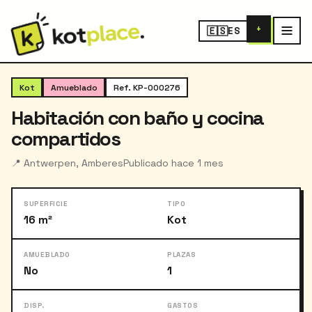
+
🇪🇸
ES
‹
›
1
/ 8
Kot
Amueblado
Ref. KP-000276
Habitación con baño y cocina
compartidos
📍 Antwerpen, Amberes
Publicado hace 1 mes
SUPERFICIE
TIPO
16 m²
Kot
AMUEBLADO
PLAZAS
No
1
DISP.
GASTOS