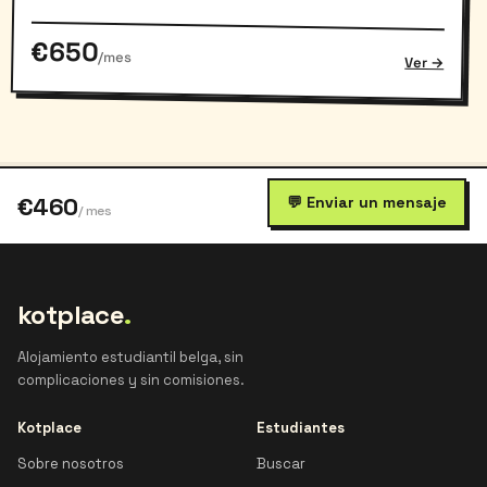
€650
/mes
Ver →
€460
💬 Enviar un mensaje
/ mes
kotplace
.
Alojamiento estudiantil belga, sin
complicaciones y sin comisiones.
Kotplace
Estudiantes
Sobre nosotros
Buscar