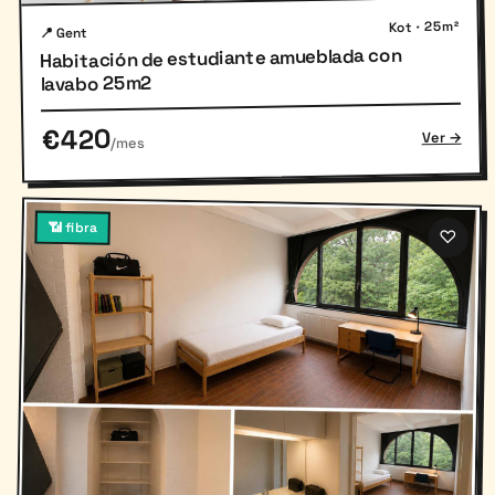
Kot · 25m²
📍 Gent
Habitación de estudiante amueblada con
lavabo 25m2
€420
Ver →
/mes
📶 fibra
♡