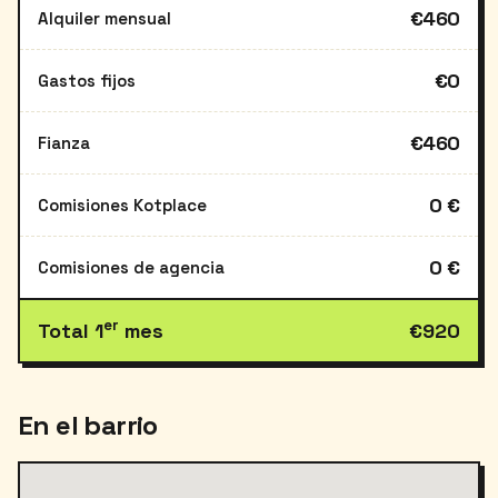
€460
Alquiler mensual
€0
Gastos fijos
€460
Fianza
0 €
Comisiones Kotplace
0 €
Comisiones de agencia
er
Total 1
mes
€920
En el barrio