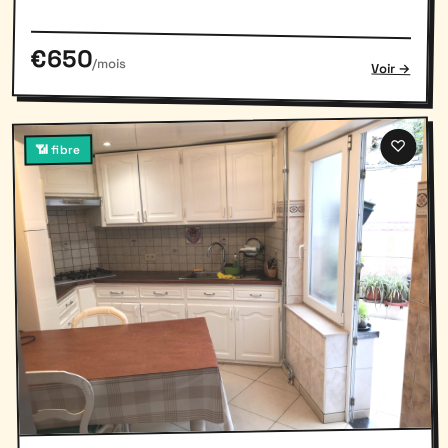
€650
/mois
Voir →
♡
📶 fibre