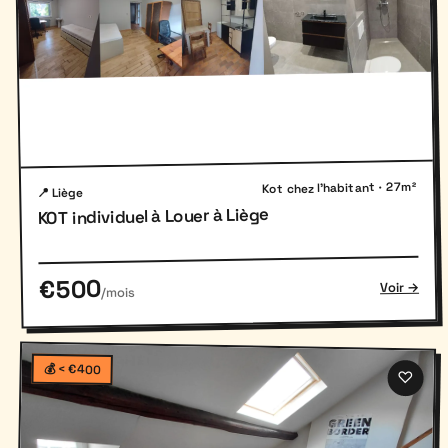
Kot chez l'habitant · 27m²
📍 Liège
KOT individuel à Louer à Liège
€500
Voir →
/mois
💰 < €400
♡