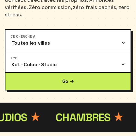
Contact direct avec les proprios. Annonces
vérifiées. Zéro commission, zéro frais cachés, zéro
stress.
JE CHERCHE À
TYPE
Go →
★
CHAMBRES
★
COLO