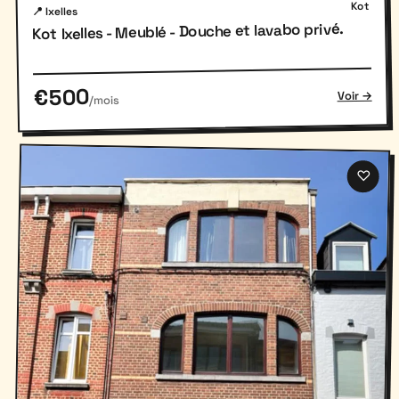
Kot
📍 Ixelles
Kot Ixelles - Meublé - Douche et lavabo privé.
€500
Voir →
/mois
♡