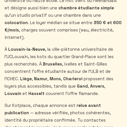
université ou haute école. Le mot vient du néerlandais
et désigne aussi bien une
chambre étudiante simple
qu'un studio privatif ou une chambre dans une
colocation
. Le loyer médian se situe entre
350 € et 600
€/mois
, charges souvent comprises (eau, électricité,
internet).
À
Louvain-la-Neuve
, la ville-piétonne universitaire de
l'UCLouvain, les kots du quartier Grand-Place sont les
plus recherchés. À
Bruxelles
, Ixelles et Saint-Gilles
concentrent l'offre étudiante autour de l'ULB et de
l'ICHEC.
Liège
,
Namur
,
Mons
,
Charleroi
proposent des
loyers plus accessibles, tandis que
Gand
,
Anvers
,
Louvain
et
Hasselt
couvrent l'offre flamande.
Sur Kotplace, chaque annonce est
relue avant
publication
— adresse vérifiée, photos cohérentes,
identité du propriétaire confirmée. Tu contactes