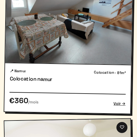
📍 Namur
Colocation · 81m²
Colocation namur
€360
/mois
Voir →
♡