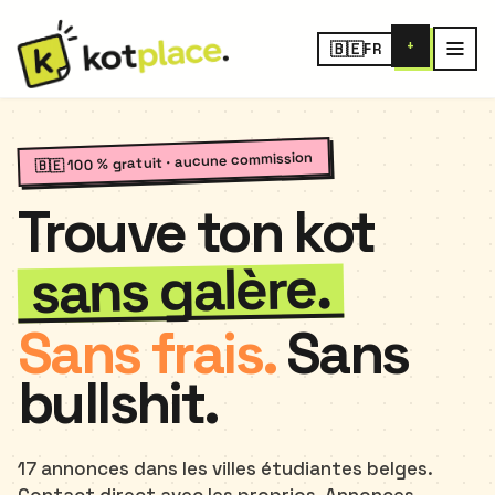
+
🇧🇪
FR
🇧🇪 100 % gratuit · aucune commission
Trouve ton kot
sans galère.
Sans frais.
Sans
bullshit.
17 annonces dans les villes étudiantes belges.