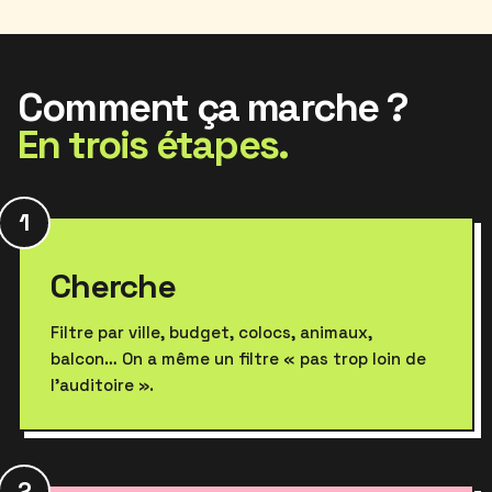
Comment ça marche ?
En trois étapes.
1
Cherche
Filtre par ville, budget, colocs, animaux,
balcon… On a même un filtre « pas trop loin de
l'auditoire ».
2