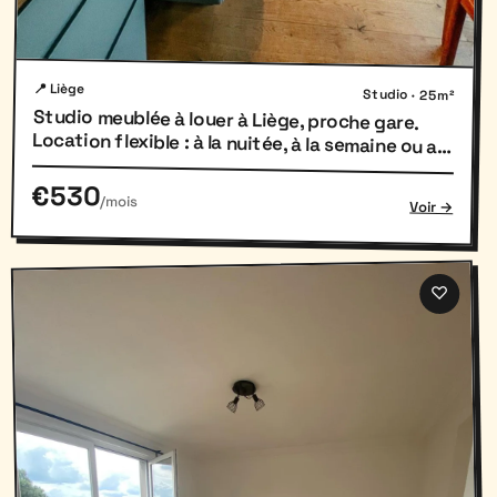
📍 Liège
Studio · 25m²
Studio meublée à louer à Liège, proche gare.
Location flexible : à la nuitée, à la semaine ou au
mois.
€530
/mois
Voir →
♡