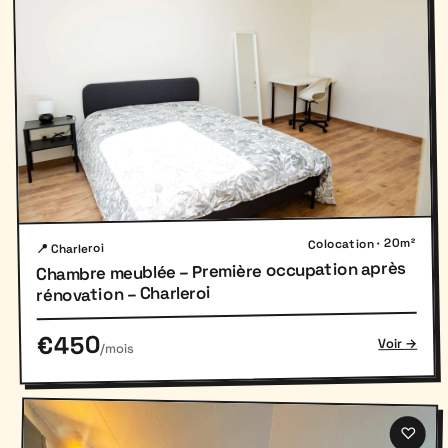
Colocation · 20m²
📍 Charleroi
Chambre meublée – Première occupation après
rénovation – Charleroi
€450
Voir →
/mois
♡