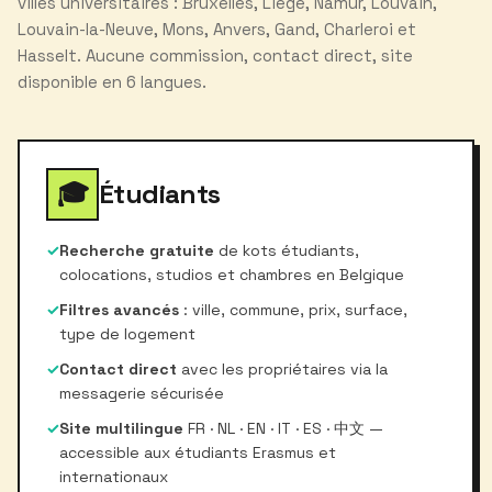
villes universitaires : Bruxelles, Liège, Namur, Louvain,
Louvain-la-Neuve, Mons, Anvers, Gand, Charleroi et
Hasselt. Aucune commission, contact direct, site
disponible en 6 langues.
🎓
Étudiants
✓
Recherche gratuite
de kots étudiants,
colocations, studios et chambres en Belgique
✓
Filtres avancés
: ville, commune, prix, surface,
type de logement
✓
Contact direct
avec les propriétaires via la
messagerie sécurisée
✓
Site multilingue
FR · NL · EN · IT · ES · 中文 —
accessible aux étudiants Erasmus et
internationaux