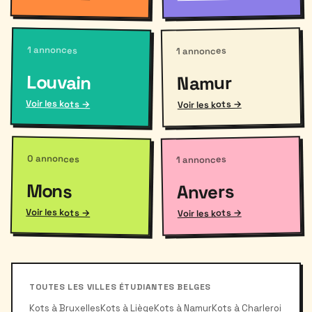
1 annonces
1 annonces
Louvain
Namur
Voir les kots →
Voir les kots →
0 annonces
1 annonces
Mons
Anvers
Voir les kots →
Voir les kots →
TOUTES LES VILLES ÉTUDIANTES BELGES
Kots à Bruxelles
Kots à Liège
Kots à Namur
Kots à Charleroi