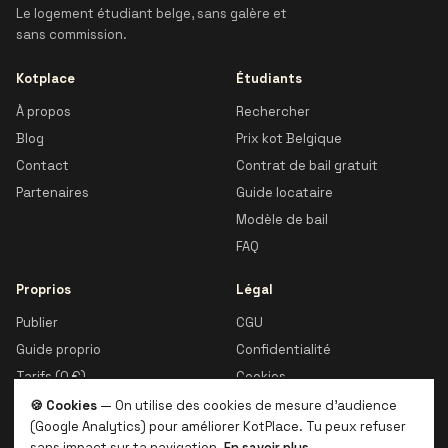
Le logement étudiant belge, sans galère et
sans commission.
Kotplace
Étudiants
À propos
Rechercher
Blog
Prix kot Belgique
Contact
Contrat de bail gratuit
Partenaires
Guide locataire
Modèle de bail
FAQ
Proprios
Légal
Publier
CGU
Guide proprio
Confidentialité
Tarifs (0 €)
Cookies
🍪 Cookies
— On utilise des cookies de mesure d'audience
(Google Analytics) pour améliorer KotPlace. Tu peux refuser
sans impact sur ta navigation.
En savoir plus