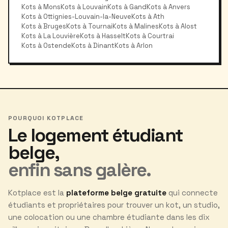
Kots à Mons
Kots à Louvain
Kots à Gand
Kots à Anvers
Kots à Ottignies-Louvain-la-Neuve
Kots à Ath
Kots à Bruges
Kots à Tournai
Kots à Malines
Kots à Alost
Kots à La Louvière
Kots à Hasselt
Kots à Courtrai
Kots à Ostende
Kots à Dinant
Kots à Arlon
POURQUOI KOTPLACE
Le logement étudiant
belge,
enfin sans galère.
Kotplace est la
plateforme belge gratuite
qui connecte
étudiants et propriétaires pour trouver un kot, un studio,
une colocation ou une chambre étudiante dans les dix