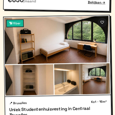
€650
/maand
Bekijken →
♡
📶 fiber
Kot · 16m²
📍 Bruxelles
Uniek Studentenhuisvesting in Centraal