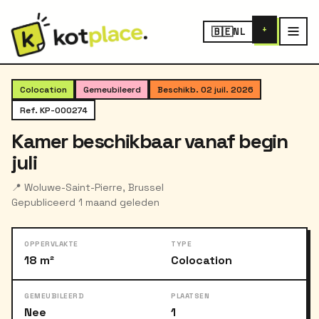
+
🇧🇪
NL
‹
›
1
/ 6
Colocation
Gemeubileerd
Beschikb. 02 juil. 2026
Ref. KP-000274
Kamer beschikbaar vanaf begin
juli
📍 Woluwe-Saint-Pierre, Brussel
Gepubliceerd 1 maand geleden
OPPERVLAKTE
TYPE
18 m²
Colocation
GEMEUBILEERD
PLAATSEN
Nee
1