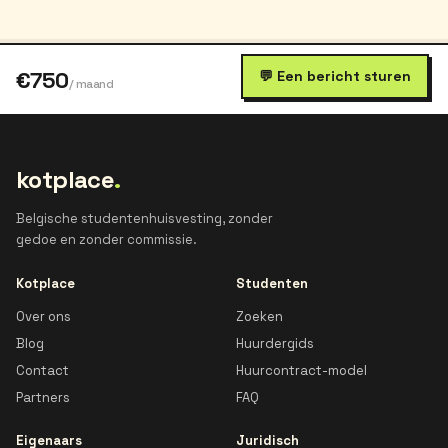
€750
💬 Een bericht sturen
/ maand
kotplace
.
Belgische studentenhuisvesting, zonder
gedoe en zonder commissie.
Kotplace
Studenten
Over ons
Zoeken
Blog
Huurdergids
Contact
Huurcontract-model
Partners
FAQ
Eigenaars
Juridisch