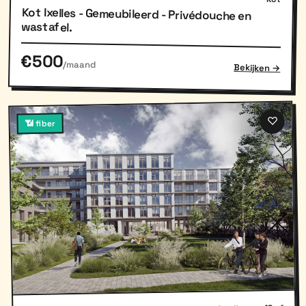
Kot Ixelles - Gemeubileerd - Privédouche en
wastafel.
€500
/maand
Bekijken →
♡
📶 fiber