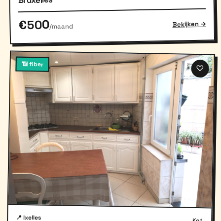
Bruxelles
€500
Bekijken →
/maand
📶 fiber
♡
📍 Ixelles
Kot