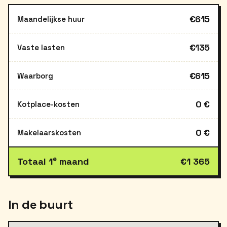
€615
Maandelijkse huur
€135
Vaste lasten
€615
Waarborg
0 €
Kotplace-kosten
0 €
Makelaarskosten
e
Totaal 1
maand
€1 365
In de buurt