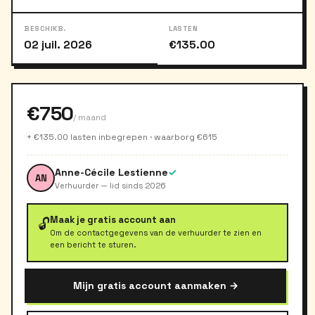
BESCHIKB.
LASTEN
02 juil. 2026
€135.00
€750
/ maand
+ €135.00 lasten inbegrepen · waarborg €615
Anne-Cécile Lestienne
✓
AN
Verhuurder — lid sinds 2026
Maak je gratis account aan
🔓
Om de contactgegevens van de verhuurder te zien en
een bericht te sturen.
Mijn gratis account aanmaken →