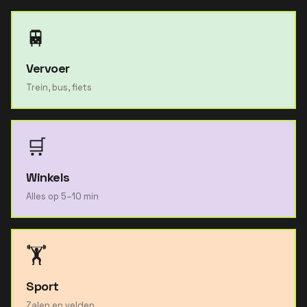
🚆
Vervoer
Trein, bus, fiets
🛒
Winkels
Alles op 5–10 min
🏋️
Sport
Zalen en velden