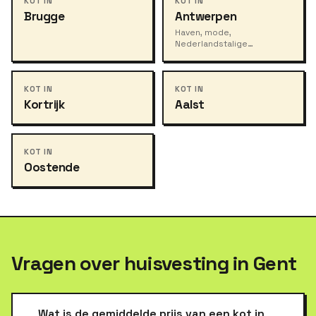
KOT IN
KOT IN
Brugge
Antwerpen
Haven, mode,
Nederlandstalige
studenten, stedelijke
energie.
KOT IN
KOT IN
Kortrijk
Aalst
KOT IN
Oostende
Vragen over huisvesting in Gent
Wat is de gemiddelde prijs van een kot in