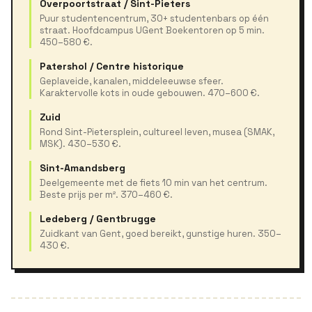
Overpoortstraat / Sint-Pieters
Puur studentencentrum, 30+ studentenbars op één
straat. Hoofdcampus UGent Boekentoren op 5 min.
450–580 €.
Patershol / Centre historique
Geplaveide, kanalen, middeleeuwse sfeer.
Karaktervolle kots in oude gebouwen. 470–600 €.
Zuid
Rond Sint-Pietersplein, cultureel leven, musea (SMAK,
MSK). 430–530 €.
Sint-Amandsberg
Deelgemeente met de fiets 10 min van het centrum.
Beste prijs per m². 370–460 €.
Ledeberg / Gentbrugge
Zuidkant van Gent, goed bereikt, gunstige huren. 350–
430 €.