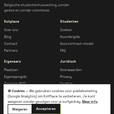
Belgische studentenhuisvesting, zonder
gedoe en zonder commissie.
Kotplace
Studenten
Over ons
Zoeken
Blog
Huurdergids
Contact
Huurcontract-model
Partners
FAQ
Eigenaars
Juridisch
Plaatsen
Voorwaarden
Eigenaarsgids
Privacy
Tarieven (€0)
Cookies
🍪 Cookies
— We gebruiken cookies voor publieksmeting
(Google Analytics) om KotPlace te verbeteren. Je kunt
weigeren zonder gevolgen voor je surfgedrag.
Meer info
© 2026 Kotplace · Made in Belgium 🇧🇪
Accepteren
Weigeren
🇧🇪
FR
🇬🇧
EN
🇧🇪
NL
🇮🇹
IT
🇪🇸
ES
🇨🇳
ZH