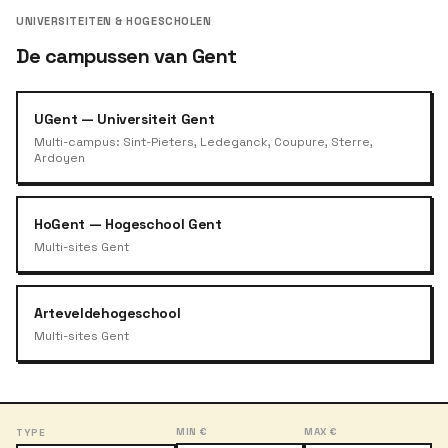
UNIVERSITEITEN & HOGESCHOLEN
De campussen van Gent
UGent — Universiteit Gent
Multi-campus: Sint-Pieters, Ledeganck, Coupure, Sterre,
Ardoyen
HoGent — Hogeschool Gent
Multi-sites Gent
Arteveldehogeschool
Multi-sites Gent
MIN €
MAX €
TYPE