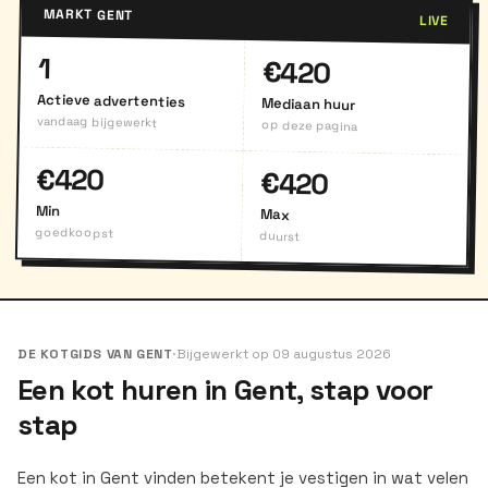
MARKT GENT
LIVE
1
€420
Actieve advertenties
Mediaan huur
vandaag bijgewerkt
op deze pagina
€420
€420
Min
Max
goedkoopst
duurst
DE KOTGIDS VAN GENT
·
Bijgewerkt op 09 augustus 2026
Een kot huren in Gent, stap voor
stap
Een kot in Gent vinden betekent je vestigen in wat velen