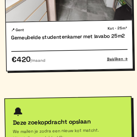
Kot · 25m²
📍 Gent
Gemeubelde studentenkamer met lavabo 25m2
€420
Bekijken →
/maand
🔔
Deze zoekopdracht opslaan
We mailen je zodra een nieuw kot matcht.