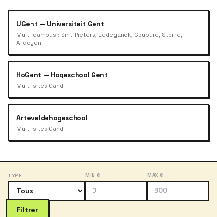
UGent — Universiteit Gent
Multi-campus : Sint-Pieters, Ledeganck, Coupure, Sterre,
Ardoyen
HoGent — Hogeschool Gent
Multi-sites Gand
Arteveldehogeschool
Multi-sites Gand
MIN €
MAX €
TYPE
Filtrer