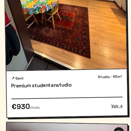
Studio · 45m²
📍 Gent
Premium studentenstudio
€930
Voir →
/mois