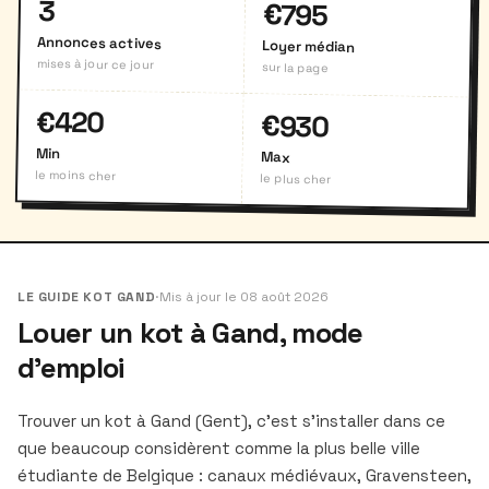
3
€795
Annonces actives
Loyer médian
mises à jour ce jour
sur la page
€420
€930
Min
Max
le moins cher
le plus cher
LE GUIDE KOT GAND
·
Mis à jour le 08 août 2026
Louer un kot à Gand, mode
d'emploi
Trouver un kot à Gand (Gent), c'est s'installer dans ce
que beaucoup considèrent comme la plus belle ville
étudiante de Belgique : canaux médiévaux, Gravensteen,