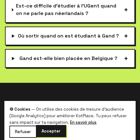
Est-ce difficile d'étudier à l'UGent quand
+
on ne parle pas néerlandais ?
+
Où sortir quand on est étudiant à Gand ?
+
Gand est-elle bien placée en Belgique ?
kotplace
.
🍪 Cookies
— On utilise des cookies de mesure d'audience
Le logement étudiant belge, sans galère et
(Google Analytics) pour améliorer KotPlace. Tu peux refuser
sans commission.
sans impact sur ta navigation.
En savoir plus
Accepter
Refuser
Kotplace
Étudiants