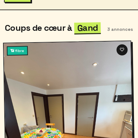
Gand
Coups de cœur à
3 annonces
♡
📶 fibre