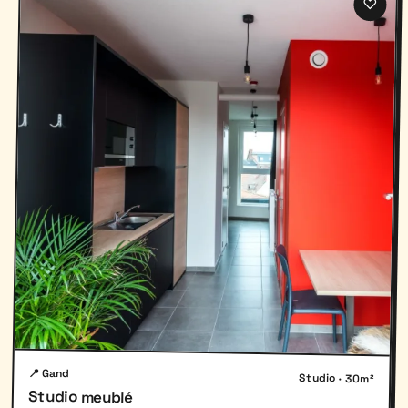
♡
📍 Gand
Studio · 30m²
Studio meublé