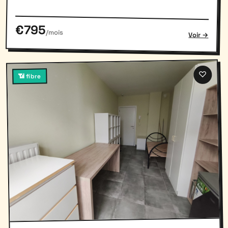
€795
/mois
Voir →
♡
📶 fibre