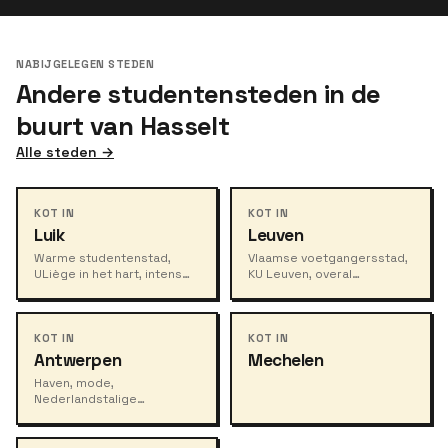
NABIJGELEGEN STEDEN
Andere studentensteden in de
buurt van Hasselt
Alle steden →
KOT IN
KOT IN
Luik
Leuven
Warme studentenstad,
Vlaamse voetgangersstad,
ULiège in het hart, intens
KU Leuven, overal
nachtleven.
studenten.
KOT IN
KOT IN
Antwerpen
Mechelen
Haven, mode,
Nederlandstalige
studenten, stedelijke
energie.