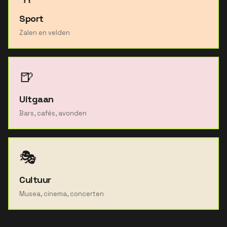
Sport
Zalen en velden
🍺
Uitgaan
Bars, cafés, avonden
🎭
Cultuur
Musea, cinema, concerten