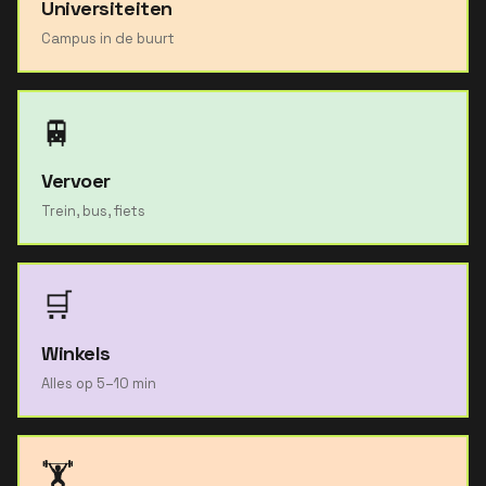
Universiteiten
Campus in de buurt
🚆
Vervoer
Trein, bus, fiets
🛒
Winkels
Alles op 5–10 min
🏋️