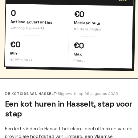
0
€0
Actieve advertenties
Mediaan huur
vandaag bijgewerkt
op deze pagina
€0
€0
Min
Max
goedkoopst
duurst
DE KOTGIDS VAN HASSELT
·
Bijgewerkt op 06 augustus 2026
Een kot huren in Hasselt, stap voor
stap
Een kot vinden in Hasselt betekent deel uitmaken van de
provinciale hoofdstad van Limburg, een Vlaamse