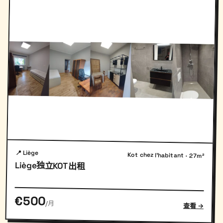
📍 Liège
Kot chez l'habitant · 27m²
Liège独立KOT出租
€500
/月
查看 →