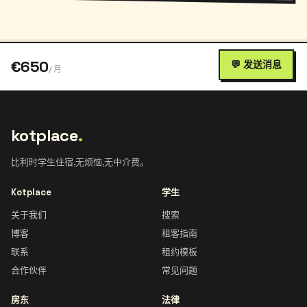
€650
💬 发送消息
/ 月
kotplace
.
比利时学生住宿,无烦恼,无中介费。
Kotplace
学生
关于我们
搜索
博客
租客指南
联系
租约模板
合作伙伴
常见问题
房东
法律