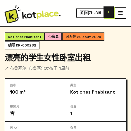
+
🇨🇳
ZH-CN
‹
›
1
/ 4
Kot chez l'habitant
带家具
可入住 20 août 2026
编号 KP-000282
漂亮的学生女性卧室出租
📍 布鲁塞尔, 布鲁塞尔
发布于 4周前
面积
类型
100 m²
Kot chez l'habitant
带家具
位置
否
1
可入住
杂费