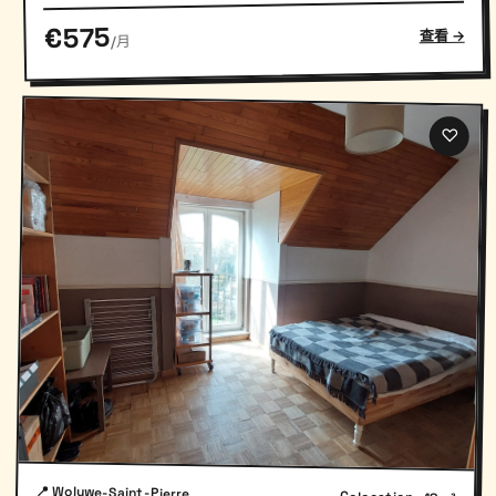
€575
查看 →
/月
♡
📍 Woluwe-Saint-Pierre