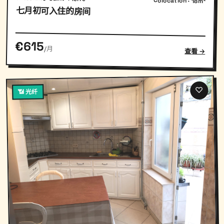
Colocation · 18m²
七月初可入住的房间
€615
/月
查看 →
♡
📶 光纤