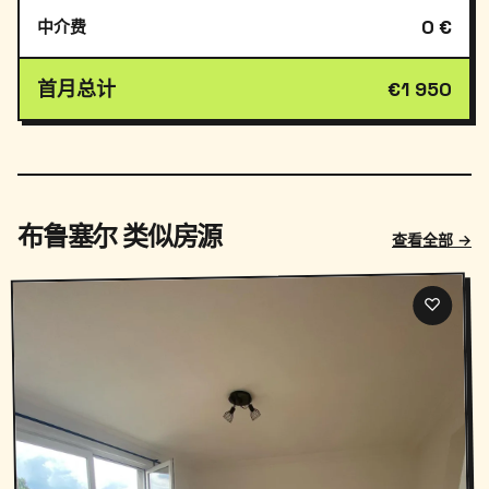
0 €
中介费
首月总计
€1 950
布鲁塞尔 类似房源
查看全部 →
♡