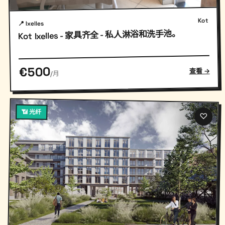
Kot
📍 Ixelles
Kot Ixelles - 家具齐全 - 私人淋浴和洗手池。
€500
查看 →
/月
📶 光纤
♡