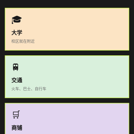
🎓
大学
校区就在附近
🚆
交通
火车、巴士、自行车
🛒
商铺