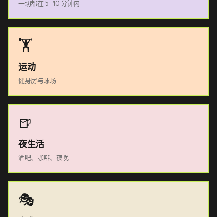
一切都在 5–10 分钟内
🏋️
运动
健身房与球场
🍺
夜生活
酒吧、咖啡、夜晚
🎭