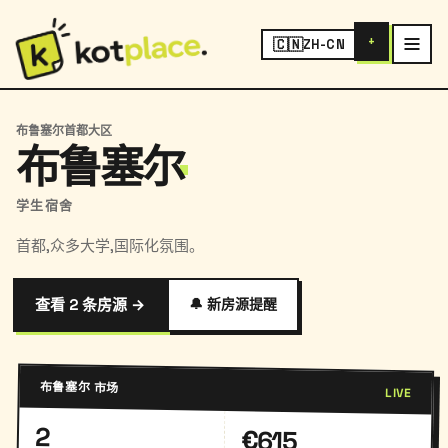
+
🇨🇳
ZH-CN
布鲁塞尔首都大区
布鲁塞尔
学生宿舍
首都,众多大学,国际化氛围。
查看 2 条房源 →
🔔 新房源提醒
布鲁塞尔 市场
LIVE
2
€615