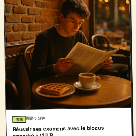
阅读 5 分钟
指南
Réussir ses examens avec le blocus
encadré à l'ULB