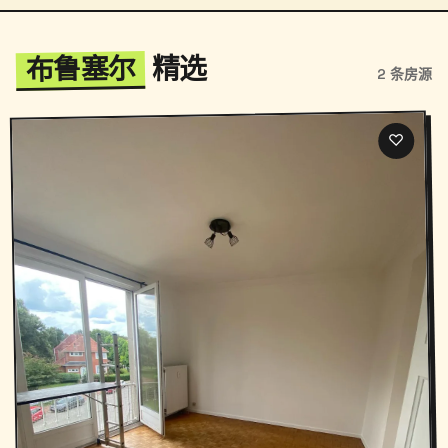
布鲁塞尔
精选
2 条房源
♡