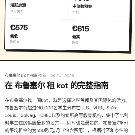
活跃房源
中位数租金
今日更新
本页
€575
€615
最低
最高
最便宜
最贵
布鲁塞尔 KOT 指南
·
更新于 06 八月 2026
在 布鲁塞尔 租 kot 的完整指南
在布鲁塞尔找一间kot，就是选择这座首都及其国际化的活力。
布鲁塞尔有超过110,000名学生分布在ULB、VUB、Saint-
Louis、Solvay、ICHEC以及约15所高等教育机构，集中了比利
时学生住房供应最多的地方——同时也是最贵的。布鲁塞尔kot
的平均租金约为550欧元/月（包含费用），根据街区和条件的