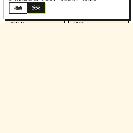
接受
拒绝
KOT 位于
KOT 位于
梅赫伦
根特
潮流大学城,中世纪运河,比利时
经典学生生活。
KOT 位于
安特卫普
港口、时尚、荷语学生、都市
能量。
关于 布鲁塞尔 住宿的常见问题