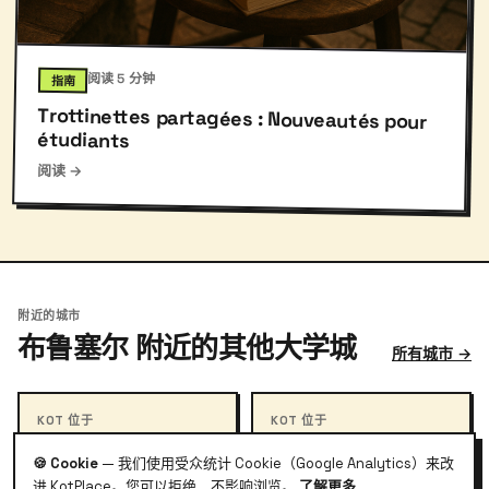
阅读 5 分钟
指南
Trottinettes partagées : Nouveautés pour
étudiants
阅读 →
附近的城市
布鲁塞尔 附近的其他大学城
所有城市 →
KOT 位于
KOT 位于
鲁汶
新鲁汶
🍪 Cookie
— 我们使用受众统计 Cookie（Google Analytics）来改
佛兰德步行城,KU Leuven,随处
步行大学城,4 万学生,零汽车。
进 KotPlace。您可以拒绝，不影响浏览。
了解更多
可见学生。