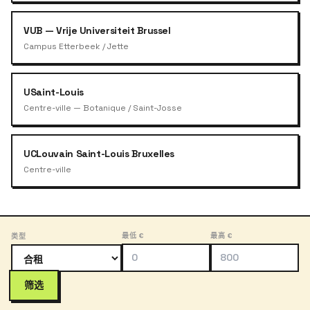
VUB — Vrije Universiteit Brussel
Campus Etterbeek / Jette
USaint-Louis
Centre-ville — Botanique / Saint-Josse
UCLouvain Saint-Louis Bruxelles
Centre-ville
最低 €
最高 €
类型
筛选