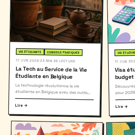
VIE ÉTUDIANTE
CONSEILS PRATIQUES
VIE ÉTUDIA
17 JUN 2026
·
23 MIN DE LECTURE
17 JUN 20
La Tech au Service de la Vie
Visa ét
Étudiante en Belgique
budget 
La technologie révolutionne la vie
étudiante en Belgique avec des outils
innovants et des applications locales qui
Découvrez 
pour 2026,
budget me
facilitent le quotidien.
Lire →
Lire →