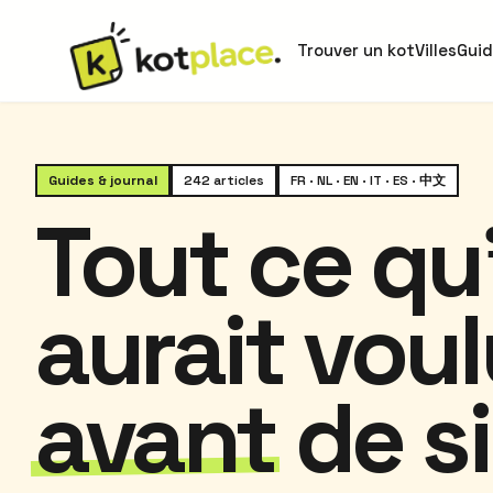
Trouver un kot
Villes
Gui
Guides & journal
242 articles
FR · NL · EN · IT · ES · 中文
Tout ce qu
aurait voul
avant
de si