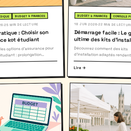
BUDGET & FINANCES
BUDGET & FINANCES
CONSEILS P
IDIQUE
18 JUN 2026
25 MIN DE LECTURE
·
22 MIN DE LECTUR
·
26
Démarrage facile : Le 
ultime des kits d'instal
atique : Choisir son
ce kot étudiant
pour kots
Découvrez comment des kits
d'installation adaptés rendent
l'installation dans votre kot simple et
les options d'assurance pour
étudiant : prolongation
 police individuelle ou
économique.
.
Lire →