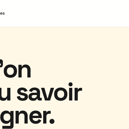
des
'on
u savoir
gner.