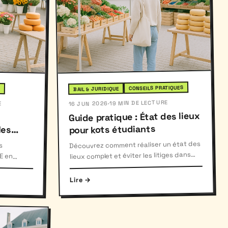
CONSEILS PRATIQUES
E
BAIL & JURIDIQUE
19 MIN DE LECTURE
E
·
16 JUN 2026
Guide pratique : État des lieux
pour kots étudiants
s
n
s
Découvrez comment réaliser un état des
lieux complet et éviter les litiges dans
votre kot étudiant.
vés.
Lire →