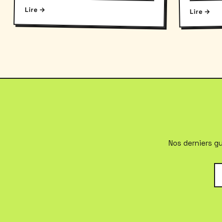
effectuer les démarches nécessaires.
et le recy
Lire →
Lire →
Nos derniers gu