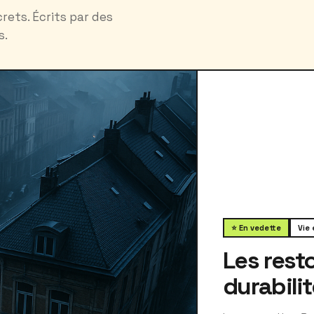
rets. Écrits par des
s.
⭐ En vedette
Vie
Les resto
durabilit