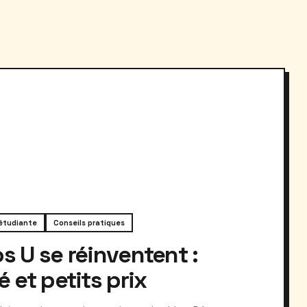
 étudiante
Conseils pratiques
s U se réinventent :
é et petits prix