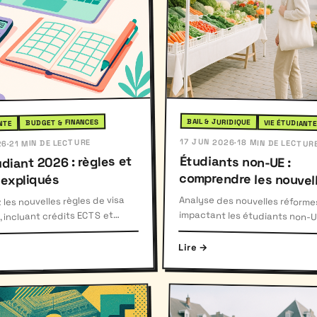
BAIL & JURIDIQUE
BUDGET & FINANCES
VIE ÉTUDIANT
NTE
17 JUN 2026
21 MIN DE LECTURE
·
18 MIN DE LECTUR
·
26
Étudiants non-UE :
comprendre les nouvelles
udiant 2026 : règles et
expliqués
réformes 2026
Analyse des nouvelles réforme
impactant les étudiants non-UE e
Belgique : crédits, réorientation
les nouvelles règles de visa
 incluant crédits ECTS et
nsuel nécessaire.
limitées, seuils de revenus rele
Lire →