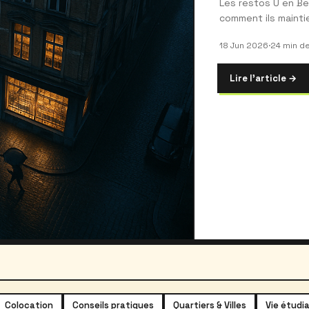
Les restos U en B
comment ils mainti
18 Jun 2026
·
24 min de
Lire l'article →
Colocation
Conseils pratiques
Quartiers & Villes
Vie étudi