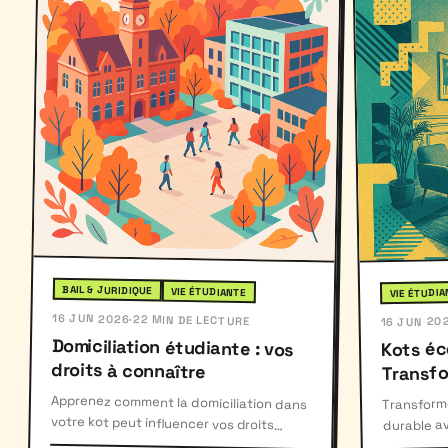
BAIL & JURIDIQUE
VIE ÉTUDIANTE
VIE ÉTUDIA
16 JUN 2026
·
22 MIN DE LECTURE
16 JUN 20
Domiciliation étudiante : vos
Kots éc
droits à connaître
Transfo
Apprenez comment la domiciliation dans
votre kot peut influencer vos droits
sociaux et fiscaux, et comment
Transform
durable a
compostage