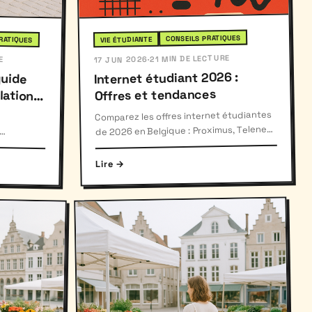
CONSEILS PRATIQUES
RATIQUES
VIE ÉTUDIANTE
21 MIN DE LECTURE
E
·
17 JUN 2026
guide
lation
Internet étudiant 2026 :
Offres et tendances
Comparez les offres internet étudiantes
de 2026 en Belgique : Proximus, Telenet,
VOO/Orange, et 5G fixe.
Lire →