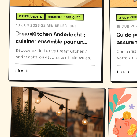
VIE ÉTUDIANTE
CONSEILS PRATIQUES
BAIL & JUR
18 JUN 2026
·
22 MIN DE LECTURE
18 JUN 20
DreamKitchen Anderlecht :
cuisiner ensemble pour un
Guide pr
assuran
impact solidaire
Découvrez l'initiative DreamKitchen à
Anderlecht, où étudiants et bénévoles
cuisinent ensemble pour lutter contre le
Comparez 
votre kot 
parentale,
gaspillage.
collective
Lire →
Lire →