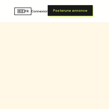
Poster
une annonce
🇧🇪
Connexion
FR