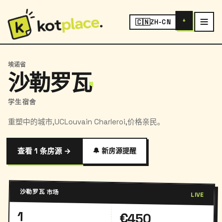
+
🇨🇳
ZH-CN
埃诺省
沙勒罗瓦
学生宿舍
重塑中的城市,UCLouvain Charleroi,价格亲民。
查看 1 条房源 →
🔔 新房源提醒
沙勒罗瓦 市场
LIVE
1
€450