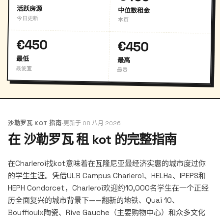
活跃房源
中位数租金
今日更新
本页
€450
€450
最低
最高
最便宜
最贵
沙勒罗瓦 KOT 指南
·
更新于 08 八月 2026
在 沙勒罗瓦 租 kot 的完整指南
在Charleroi找kot意味着在瓦隆尼亚最经济实惠的城市度过你
的学生生涯。凭借ULB Campus Charleroi、HELHa、IPEPS和
HEPH Condorcet，Charleroi欢迎约10,000名学生在一个正经
历全面复兴的城市背景下——翻新的地铁、Quai 10、
Bouffioulx陶瓷、Rive Gauche（主要购物中心）和众多文化