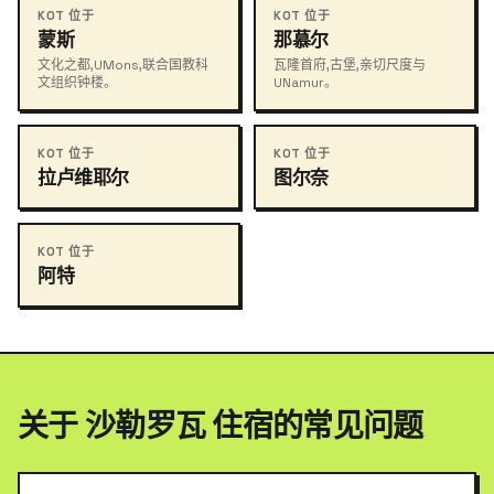
KOT 位于
KOT 位于
蒙斯
那慕尔
文化之都,UMons,联合国教科
瓦隆首府,古堡,亲切尺度与
文组织钟楼。
UNamur。
KOT 位于
KOT 位于
拉卢维耶尔
图尔奈
KOT 位于
阿特
关于 沙勒罗瓦 住宿的常见问题