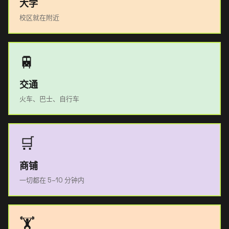
大学
校区就在附近
🚆
交通
火车、巴士、自行车
🛒
商铺
一切都在 5–10 分钟内
🏋️