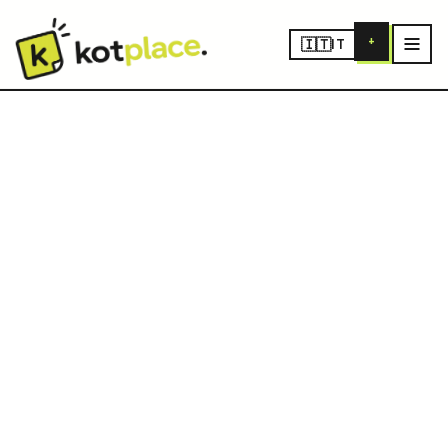
+
🇮🇹
IT