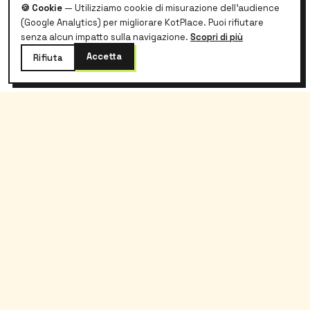
🍪 Cookie
— Utilizziamo cookie di misurazione dell'audience
(Google Analytics) per migliorare KotPlace. Puoi rifiutare
senza alcun impatto sulla navigazione.
Scopri di più
Accetta
Rifiuta
kotplace
.
L'alloggio studentesco in Belgio, senza
stress e senza commissioni.
Kotplace
Studenti
Chi siamo
Cerca
Blog
Guida inquilino
Contatto
Modello di contratto
Partner
FAQ