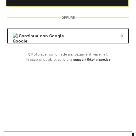
OPPURE
Continua con Google
→
🔒 Kotplace non chiede mai pagamenti via email.
In caso di dubbio, scrivici a
support@kotplace.be