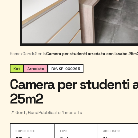
Home
›
Gand
›
Gent
›
Camera per studenti arredata con lavabo 25m
Kot
Arredato
Rif. KP-000263
Camera per studenti 
25m2
📍 Gent, Gand
Pubblicato 1 mese fa
SUPERFICIE
TIPO
ARREDATO