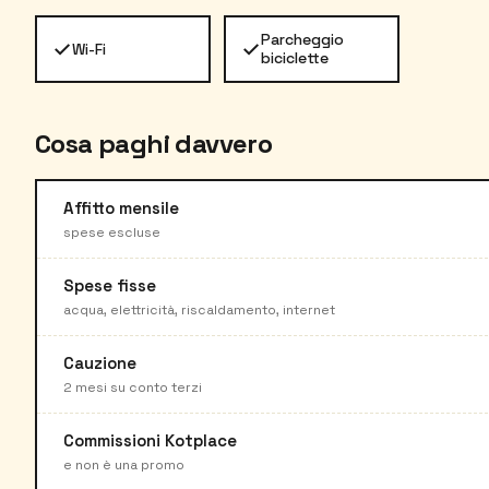
Parcheggio
✓
✓
Wi-Fi
biciclette
Cosa paghi davvero
Affitto mensile
spese escluse
Spese fisse
acqua, elettricità, riscaldamento, internet
Cauzione
2 mesi su conto terzi
Commissioni Kotplace
e non è una promo