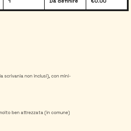
1
Da definire
€0.00
scrivania non inclusi), con mini-
molto ben attrezzata (in comune)