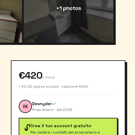
+1 photos
€420
/ mese
+ €0.00 spese incluse · cauzione €420
Desnyder
✓
DE
Proprietario · dal 2026
Crea il tuo account gratuito
🔓
Per vedere i contatti del proprietario e