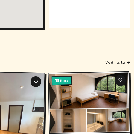
Vedi tutti →
♡
📶 fibra
♡