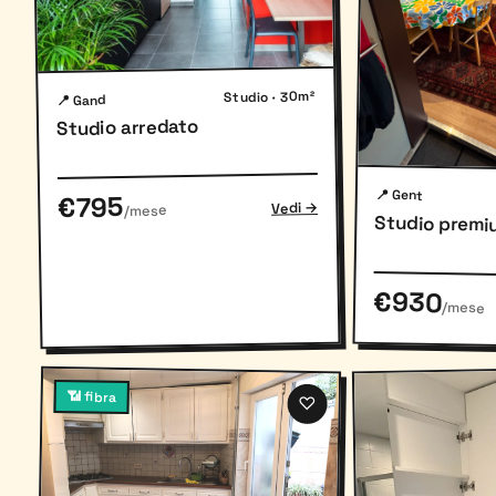
Studio · 30m²
📍 Gand
Studio arredato
📍 Gent
€795
Vedi →
/mese
Studio premi
€930
/mese
📶 fibra
♡