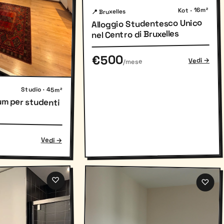
Kot · 16m²
📍 Bruxelles
Alloggio Studentesco Unico
nel Centro di Bruxelles
€500
Vedi →
/mese
Studio · 45m²
um per studenti
Vedi →
♡
♡