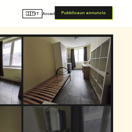
Pubblica
un annuncio
🇮🇹
Accedi
IT