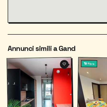
Annunci simili a Gand
♡
📶 fibra