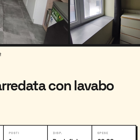
2
arredata con lavabo
POSTI
DISP.
SPESE