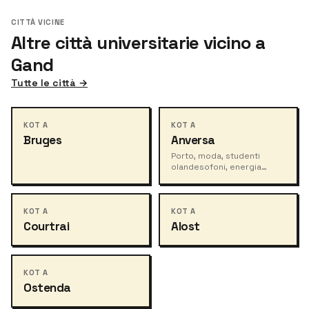
CITTÀ VICINE
Altre città universitarie vicino a
Gand
Tutte le città →
KOT A
KOT A
Bruges
Anversa
Porto, moda, studenti
olandesofoni, energia
urbana.
KOT A
KOT A
Courtrai
Alost
KOT A
Ostenda