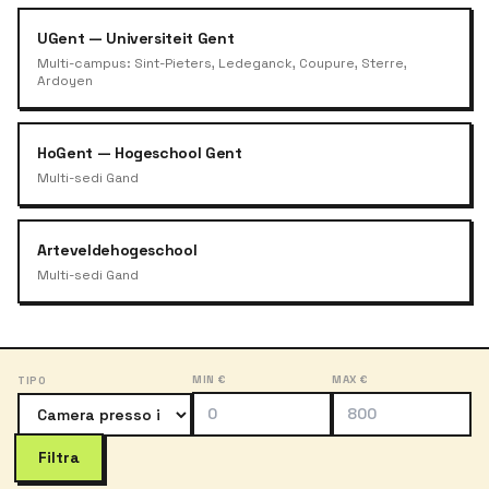
UGent — Universiteit Gent
Multi-campus: Sint-Pieters, Ledeganck, Coupure, Sterre,
Ardoyen
HoGent — Hogeschool Gent
Multi-sedi Gand
Arteveldehogeschool
Multi-sedi Gand
MIN €
MAX €
TIPO
Filtra