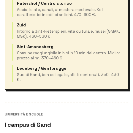
Patershol / Centro storico
Acciottolato, canali, atmosfera medievale. Kot
caratteristici in edifici antichi. 470–600 €.
Zuid
Intorno a Sint-Pietersplein, vita culturale, musei (SMAK,
MSK). 430–530 €.
Sint-Amandsberg
Comune raggiungibile in bici in 10 min dal centro. Miglior
prezzo al m². 370–460 €.
Ledeberg / Gentbrugge
Sud di Gand, ben collegato, affitti contenuti. 350–430
€.
UNIVERSITÀ E SCUOLE
I campus di Gand