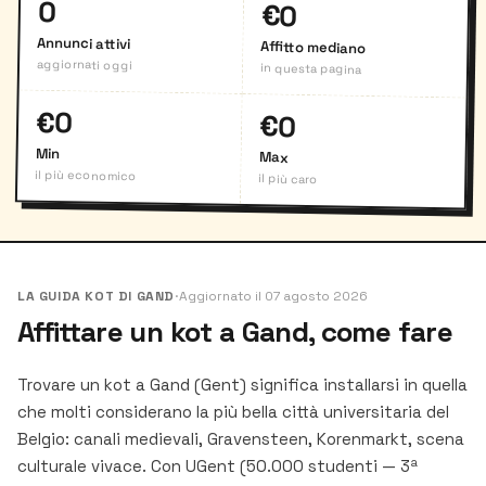
0
€0
Annunci attivi
Affitto mediano
aggiornati oggi
in questa pagina
€0
€0
Min
Max
il più economico
il più caro
LA GUIDA KOT DI GAND
·
Aggiornato il 07 agosto 2026
Affittare un kot a Gand, come fare
Trovare un kot a Gand (Gent) significa installarsi in quella
che molti considerano la più bella città universitaria del
Belgio: canali medievali, Gravensteen, Korenmarkt, scena
culturale vivace. Con UGent (50.000 studenti — 3ª