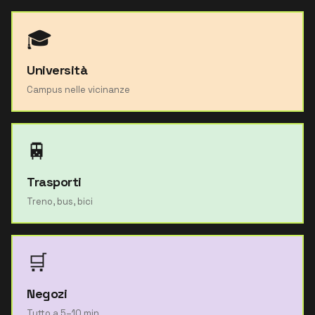
🎓
Università
Campus nelle vicinanze
🚆
Trasporti
Treno, bus, bici
🛒
Negozi
Tutto a 5–10 min