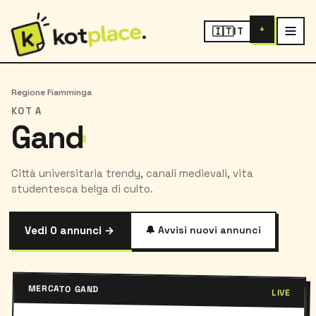
+
🇮🇹
IT
Regione Fiamminga
KOT A
Gand
Città universitaria trendy, canali medievali, vita
studentesca belga di culto.
Vedi 0 annunci →
🔔 Avvisi nuovi annunci
MERCATO GAND
LIVE