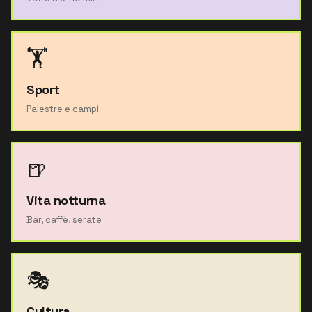
🏋️
Sport
Palestre e campi
🍺
Vita notturna
Bar, caffè, serate
🎭
Cultura