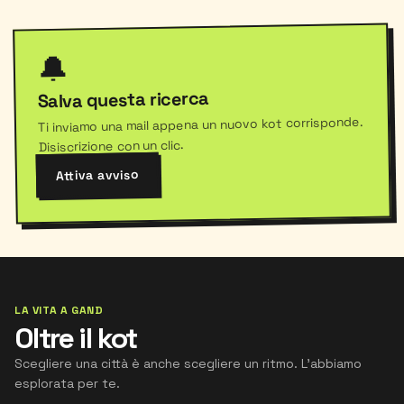
🔔
Salva questa ricerca
Ti inviamo una mail appena un nuovo kot corrisponde.
Disiscrizione con un clic.
Attiva avviso
LA VITA A GAND
Oltre il kot
Scegliere una città è anche scegliere un ritmo. L'abbiamo
esplorata per te.