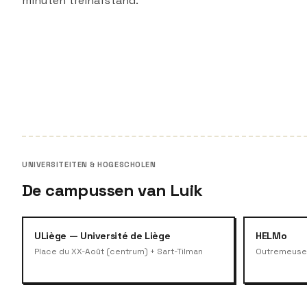
minuten treinafstand.
UNIVERSITEITEN & HOGESCHOLEN
De campussen van Luik
ULiège — Université de Liège
HELMo
Place du XX-Août (centrum) + Sart-Tilman
Outremeuse