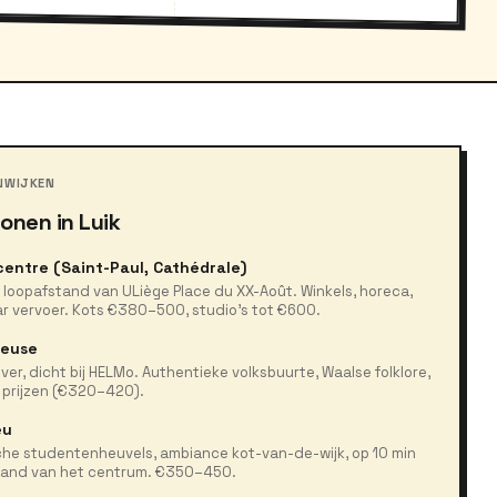
NWIJKEN
onen in Luik
entre (Saint-Paul, Cathédrale)
 loopafstand van ULiège Place du XX-Août. Winkels, horeca,
r vervoer. Kots €380–500, studio's tot €600.
euse
ver, dicht bij HELMo. Authentieke volksbuurte, Waalse folklore,
 prijzen (€320–420).
eu
che studentenheuvels, ambiance kot-van-de-wijk, op 10 min
tand van het centrum. €350–450.