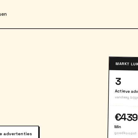
sen
MARKT LUI
3
Actieve adv
vandaag bijg
€439
Min
goedkoopst
e advertenties