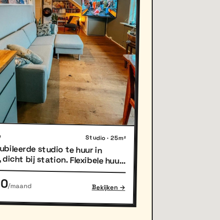
e
Studio · 25m²
bileerde studio te huur in
dicht bij station. Flexibele huur:
acht, per week of per maand.
30
/maand
Bekijken →