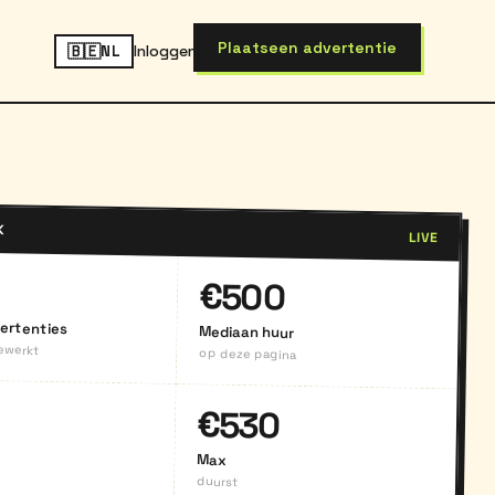
Plaats
een advertentie
🇧🇪
Inloggen
NL
K
LIVE
€500
ertenties
Mediaan huur
ewerkt
op deze pagina
€530
Max
duurst