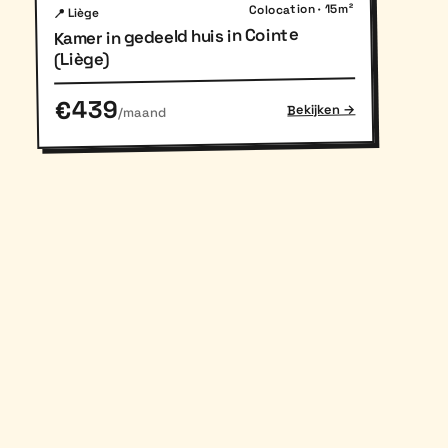
Colocation · 15m²
📍 Liège
Kamer in gedeeld huis in Cointe
(Liège)
€439
Bekijken →
/maand