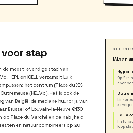
p voor stap
STUDENTE
Waar w
in de meest levendige stad van
Hyper-c
LMo, HEPL en ISELL verzamelt Luik
Op 5 min
openbaa
ampussen: het centrum (Place du XX-
Outremeuse (HELMo). Het is ook de
Outrem
Linkeroe
g van België: de mediane huurprijs van
scherpe
waar Brussel of Louvain-la-Neuve €150
Le Lav
n op Place du Marché en de nabijheid
Historis
feesten en natuur combineert op 20
loopafs