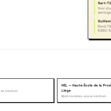
Sart-T
Voor st
woninge
Guillem
Rond TGV
€380–5
HEL — Haute École de la Prov
Liège
 en Centrum
Multi-locaties, vooral centrum