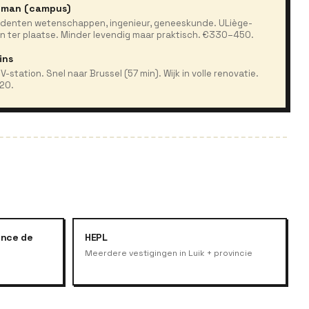
ilman (campus)
udenten wetenschappen, ingenieur, geneeskunde. ULiège-
n ter plaatse. Minder levendig maar praktisch. €330–450.
ins
-station. Snel naar Brussel (57 min). Wijk in volle renovatie.
20.
ince de
HEPL
Meerdere vestigingen in Luik + provincie