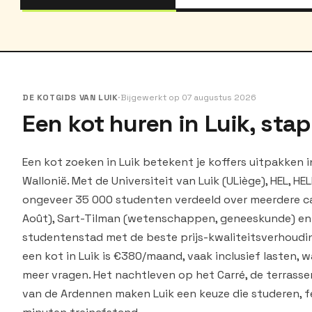
DE KOTGIDS VAN LUIK
·
Bijgewerkt op 07 augustus 2026
Een kot huren in Luik, sta
Een kot zoeken in Luik betekent je koffers uitpakken 
Wallonië. Met de Universiteit van Luik (ULiège), HEL, HE
ongeveer 35 000 studenten verdeeld over meerdere c
Août), Sart-Tilman (wetenschappen, geneeskunde) en 
studentenstad met de beste prijs-kwaliteitsverhoudin
een kot in Luik is €380/maand, vaak inclusief lasten, 
meer vragen. Het nachtleven op het Carré, de terrasse
van de Ardennen maken Luik een keuze die studeren, 