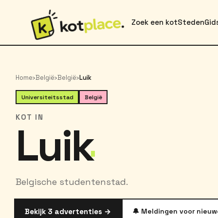
Zoek een kot
Steden
Gid
Home
›
België
›
België
›
Luik
Universiteitsstad
België
KOT IN
Luik
Belgische studentenstad.
Bekijk 3 advertenties →
🔔 Meldingen voor nieuw