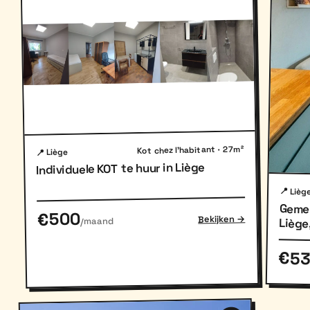
Kot chez l'habitant · 27m²
📍 Liège
Individuele KOT te huur in Liège
📍 Lièg
Gemeu
Liège, 
€500
Bekijken →
/maand
per n
€5