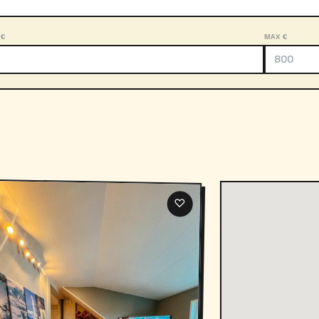
 €
MAX €
♡