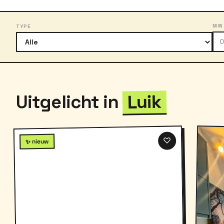
MIN
TYPE
Luik
Uitgelicht in
♡
✨ nieuw