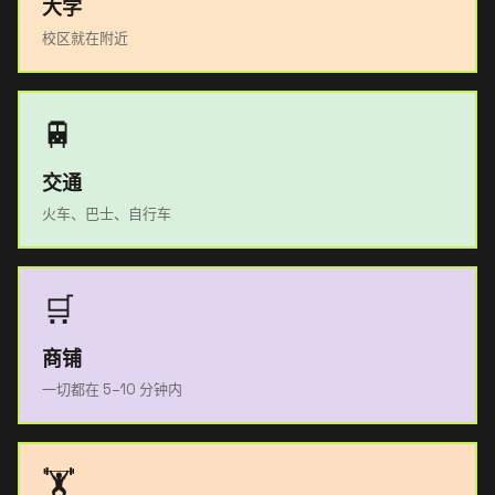
大学
校区就在附近
🚆
交通
火车、巴士、自行车
🛒
商铺
一切都在 5–10 分钟内
🏋️