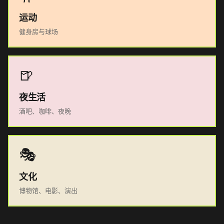
运动
健身房与球场
🍺
夜生活
酒吧、咖啡、夜晚
🎭
文化
博物馆、电影、演出