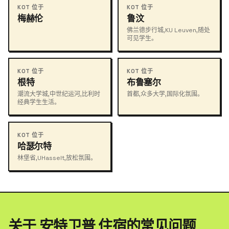
KOT 位于
KOT 位于
梅赫伦
鲁汶
佛兰德步行城,KU Leuven,随处
可见学生。
KOT 位于
KOT 位于
根特
布鲁塞尔
潮流大学城,中世纪运河,比利时
首都,众多大学,国际化氛围。
经典学生生活。
KOT 位于
哈瑟尔特
林堡省,UHasselt,放松氛围。
关于 安特卫普 住宿的常见问题