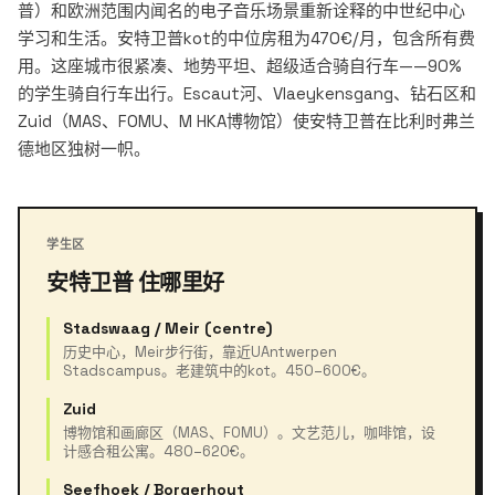
普）和欧洲范围内闻名的电子音乐场景重新诠释的中世纪中心
学习和生活。安特卫普kot的中位房租为470€/月，包含所有费
用。这座城市很紧凑、地势平坦、超级适合骑自行车——90%
的学生骑自行车出行。Escaut河、Vlaeykensgang、钻石区和
Zuid（MAS、FOMU、M HKA博物馆）使安特卫普在比利时弗兰
德地区独树一帜。
学生区
安特卫普 住哪里好
Stadswaag / Meir (centre)
历史中心，Meir步行街，靠近UAntwerpen
Stadscampus。老建筑中的kot。450–600€。
Zuid
博物馆和画廊区（MAS、FOMU）。文艺范儿，咖啡馆，设
计感合租公寓。480–620€。
Seefhoek / Borgerhout