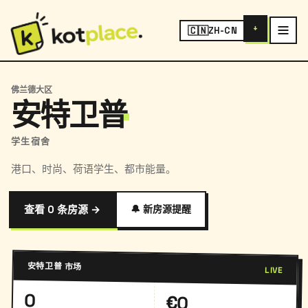
+
🇨🇳
ZH-CN
佛兰德大区
安特卫普
学生宿舍
港口、时尚、荷语学生、都市能量。
查看 0 条房源 →
🔔 新房源提醒
安特卫普 市场
LIVE
0
€0