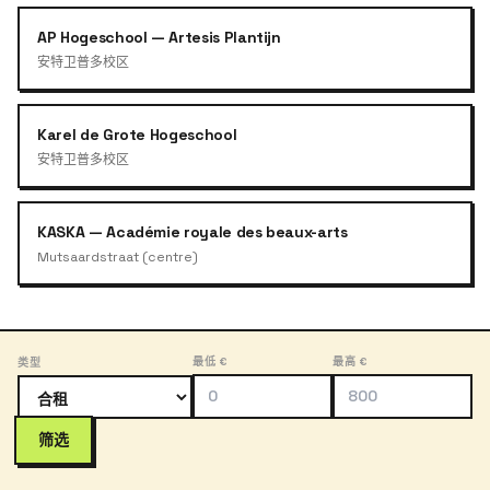
AP Hogeschool — Artesis Plantijn
安特卫普多校区
Karel de Grote Hogeschool
安特卫普多校区
KASKA — Académie royale des beaux-arts
Mutsaardstraat (centre)
最低 €
最高 €
类型
筛选