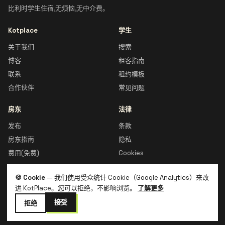
比利时学生住宿,无烦恼,无中介费。
Kotplace
学生
关于我们
搜索
博客
租客指南
联系
租约模板
合作伙伴
常见问题
房东
法律
发布
条款
房东指南
隐私
费用(免费)
Cookies
🍪 Cookie
— 我们使用受众统计 Cookie（Google Analytics）来改
进 KotPlace。您可以拒绝，不影响浏览。
了解更多
© 2026 Kotplace · 比利时制造 🇧🇪
接受
拒绝
🇧🇪
FR
🇬🇧
EN
🇧🇪
NL
🇮🇹
IT
🇪🇸
ES
🇨🇳
ZH