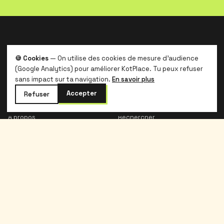
kotplace
.
🍪 Cookies
— On utilise des cookies de mesure d'audience
Le logement étudiant belge, sans galère et
(Google Analytics) pour améliorer KotPlace. Tu peux refuser
sans commission.
sans impact sur ta navigation.
En savoir plus
Accepter
Refuser
Kotplace
Étudiants
À propos
Rechercher
Blog
Prix kot Belgique
Contact
Contrat de bail gratuit
Partenaires
Guide locataire
Modèle de bail
FAQ
Proprios
Légal
Publier
CGU