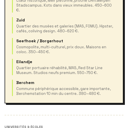
Cœur historique, Meir piétonne, proche UAntwerpen
Stadscampus. Kots dans vieux immeubles. 450–600
€.
Zuid
Quartier des musées et galeries (MAS, FOMU). Hipster,
cafés, coliving design. 480–620 €.
Seefhoek / Borgerhout
Cosmopolite, multi-culturel, prix doux. Maisons en
coloc. 350–450 €.
Eilandje
Quartier portuaire réhabilité, MAS, Red Star Line
Museum. Studios neufs premium. 550–750 €.
Berchem
Commune périphérique accessible, gare importante,
Berchemstation 10 min du centre. 380–480 €.
UNIVERSITÉS & ÉCOLES