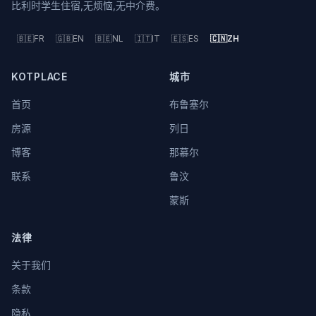
比利时学生住宿,无烦恼,无中介费。
🇧🇪
FR
🇬🇧
EN
🇧🇪
NL
🇮🇹
IT
🇪🇸
ES
🇨🇳
ZH
KOTPLACE
城市
首页
布鲁塞尔
房源
列日
博客
那慕尔
联系
鲁汶
蒙斯
法律
关于我们
条款
隐私