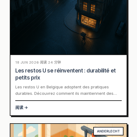
18 JUN 2026
·
阅读 24 分钟
Les restos U se réinventent : durabilité et
petits prix
Les restos U en Belgique adoptent des pratiques
durables. Découvrez comment ils maintiennent des
repas à petit prix pour les étudiants.
阅读 →
ANDERLECHT