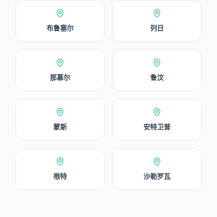
布鲁塞尔
列日
那慕尔
鲁汶
蒙斯
安特卫普
根特
沙勒罗瓦