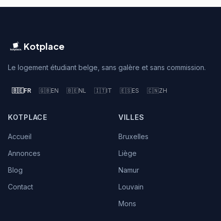
Kotplace
Le logement étudiant belge, sans galère et sans commission.
🇧🇪
FR
🇬🇧
EN
🇧🇪
NL
🇮🇹
IT
🇪🇸
ES
🇨🇳
ZH
KOTPLACE
VILLES
Accueil
Bruxelles
Annonces
Liège
Blog
Namur
Contact
Louvain
Mons