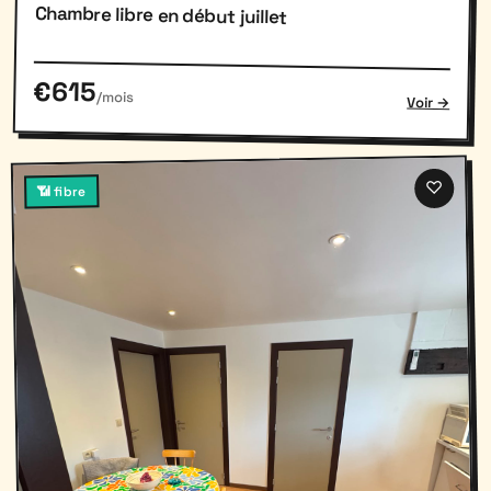
Chambre libre en début juillet
€615
/mois
Voir →
♡
📶 fibre