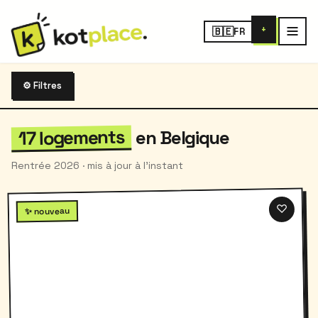
+
🇧🇪
FR
⚙ Filtres
17 logements
en Belgique
Rentrée 2026 · mis à jour à l'instant
♡
✨ nouveau