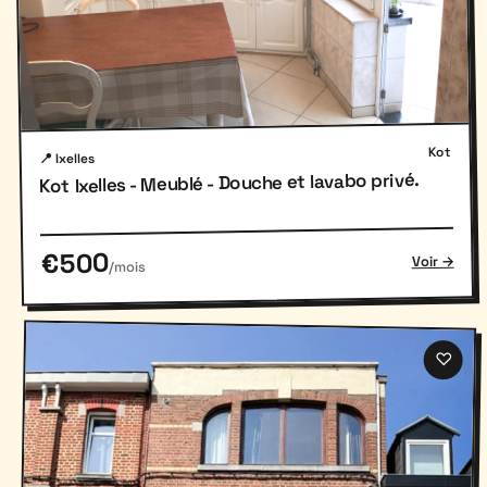
Kot
📍 Ixelles
Kot Ixelles - Meublé - Douche et lavabo privé.
€500
Voir →
/mois
♡