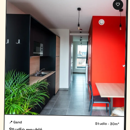
♡
📍 Gand
Studio · 30m²
Studio meublé