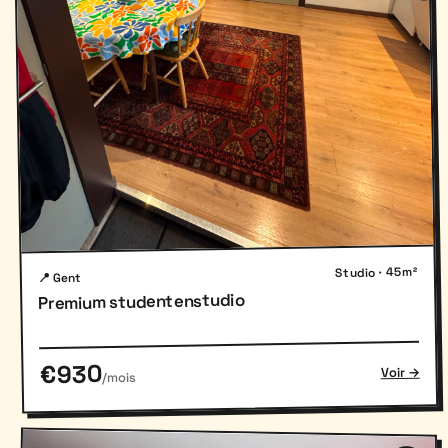
Studio · 45m²
📍 Gent
Premium studentenstudio
€930
Voir →
/mois