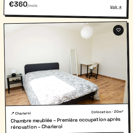
€360
/mois
Voir →
♡
Colocation · 20m²
📍 Charleroi
Chambre meublée – Première occupation après
rénovation – Charleroi