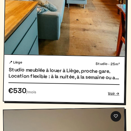
📍 Liège
Studio · 25m²
Studio meublée à louer à Liège, proche gare.
Location flexible : à la nuitée, à la semaine ou au
mois.
€530
/mois
Voir →
♡