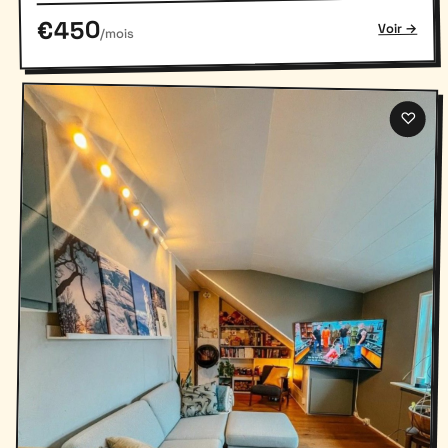
€450
Voir →
/mois
♡