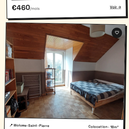
€460
Voir →
/mois
♡
📍 Woluwe-Saint-Pierre
Colocation · 18m²