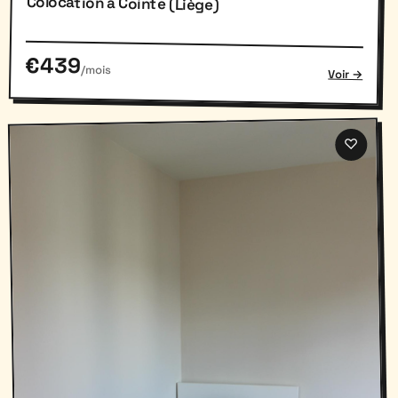
Colocation à Cointe (Liège)
€439
/mois
Voir →
♡