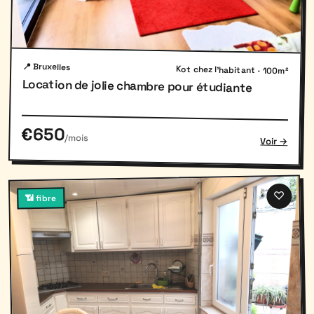
📍 Bruxelles
Kot chez l'habitant · 100m²
Location de jolie chambre pour étudiante
€650
/mois
Voir →
♡
📶 fibre