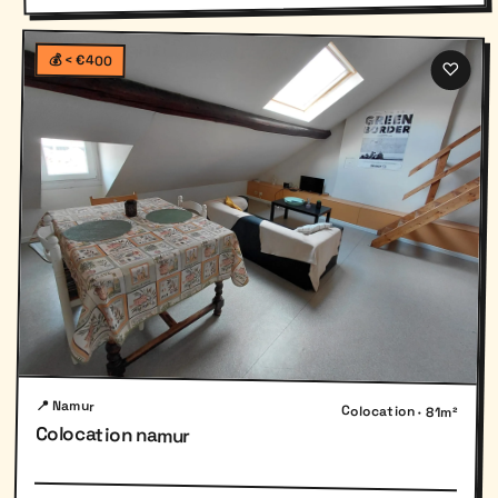
💰 < €400
♡
📍 Namur
Colocation · 81m²
Colocation namur