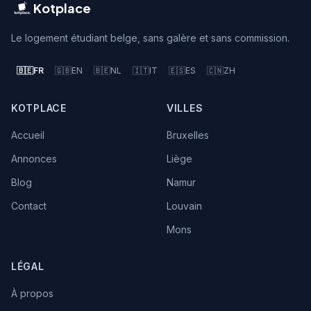
Kotplace
Le logement étudiant belge, sans galère et sans commission.
🇧🇪
FR
🇬🇧
EN
🇧🇪
NL
🇮🇹
IT
🇪🇸
ES
🇨🇳
ZH
KOTPLACE
VILLES
Accueil
Bruxelles
Annonces
Liège
Blog
Namur
Contact
Louvain
Mons
LÉGAL
À propos