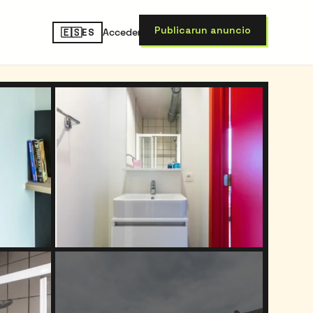
Publicar
un anuncio
🇪🇸
Acceder
ES