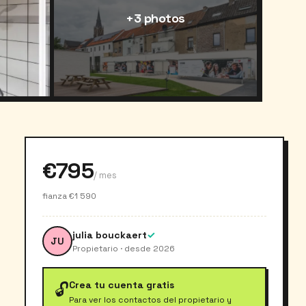
+3 photos
€795
/ mes
fianza €1 590
julia bouckaert
✓
JU
Propietario · desde 2026
Crea tu cuenta gratis
🔓
Para ver los contactos del propietario y