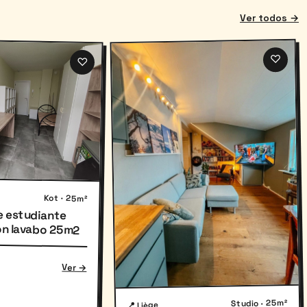
Ver todos →
♡
♡
Kot · 25m²
e estudiante
on lavabo 25m2
Ver →
Studio · 25m²
📍 Liège