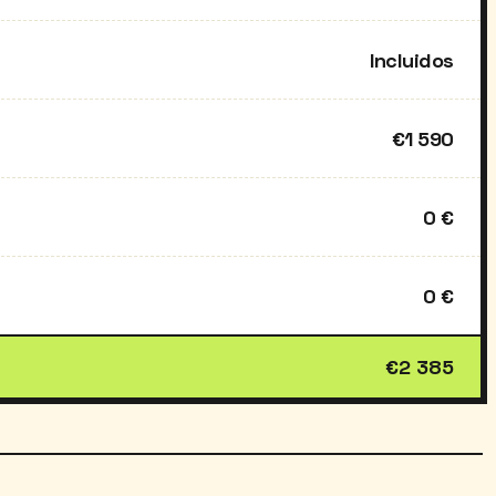
Incluidos
€1 590
0 €
0 €
€2 385