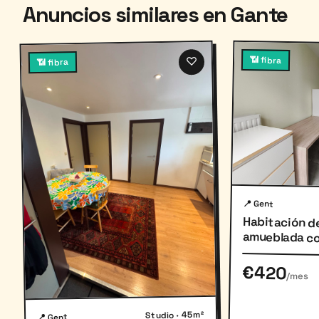
Anuncios similares en Gante
♡
📶 fibra
📶 fibra
📍 Gent
Habitación d
amueblada c
€420
/mes
Studio · 45m²
📍 Gent