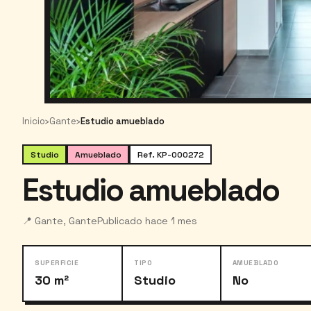
Inicio
›
Gante
›
Estudio amueblado
Studio
Amueblado
Ref. KP-000272
Estudio amueblado
📍 Gante, Gante
Publicado hace 1 mes
SUPERFICIE
TIPO
AMUEBLADO
30 m²
Studio
No