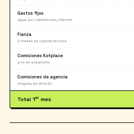
Gastos fijos
agua, luz, calefacción, internet
Fianza
2 meses en cuenta tercera
Comisiones Kotplace
y no es una promo
Comisiones de agencia
ninguna, es directo
er
Total 1
mes