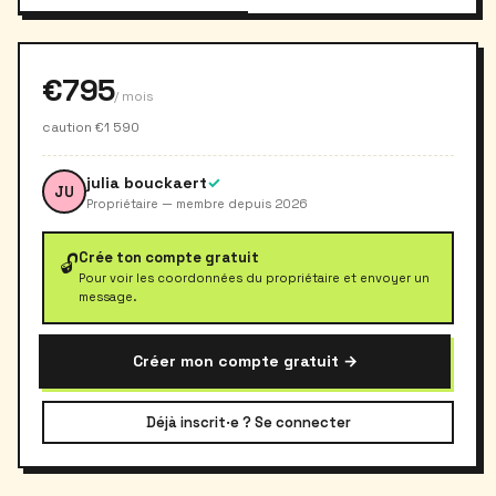
€795
/ mois
caution €1 590
julia bouckaert
✓
JU
Propriétaire — membre depuis 2026
Crée ton compte gratuit
🔓
Pour voir les coordonnées du propriétaire et envoyer un
message.
Créer mon compte gratuit →
Déjà inscrit·e ? Se connecter