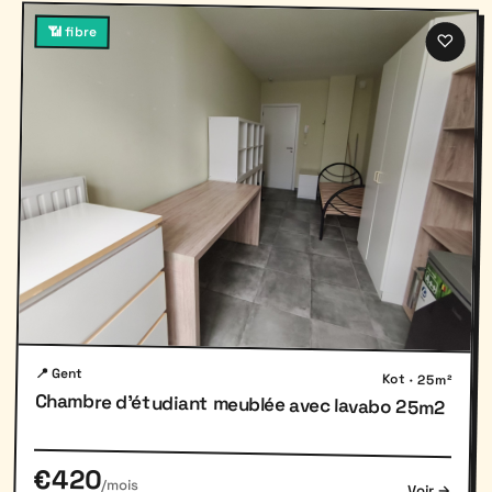
📶 fibre
♡
📍 Gent
Kot · 25m²
Chambre d'étudiant meublée avec lavabo 25m2
€420
/mois
Voir →