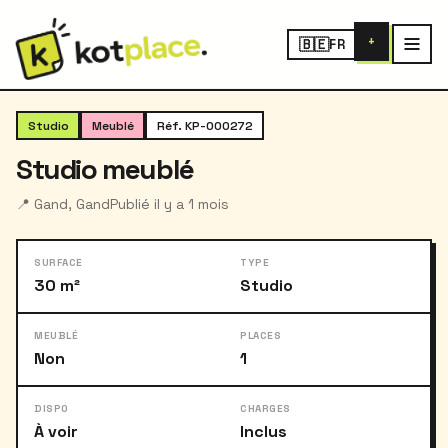
+
🇧🇪
FR
‹
›
1
/ 8
Studio
Meublé
Réf. KP-000272
Studio meublé
📍 Gand, Gand
Publié il y a 1 mois
SURFACE
TYPE
30 m²
Studio
MEUBLÉ
PLACES
Non
1
DISPO
CHARGES
À voir
Inclus