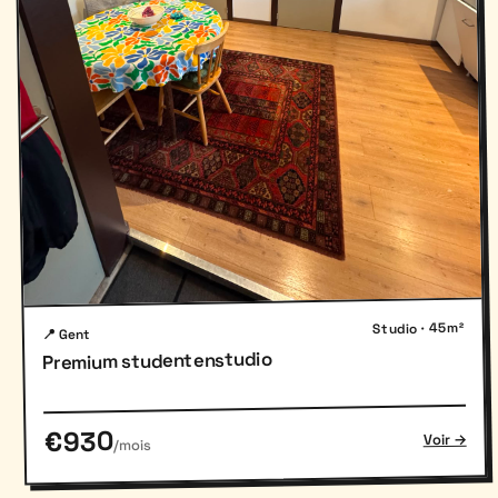
Studio · 45m²
📍 Gent
Premium studentenstudio
€930
Voir →
/mois