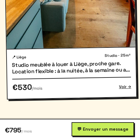
Studio · 25m²
📍 Liège
Studio meublée à louer à Liège, proche gare.
Location flexible : à la nuitée, à la semaine ou au
mois.
€530
Voir →
/mois
€795
💬 Envoyer un message
/ mois