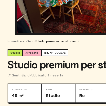
Home
›
Gand
›
Gent
›
Studio premium per studenti
Studio
Arredato
Rif. KP-000273
Studio premium per s
📍 Gent, Gand
Pubblicato 1 mese fa
SUPERFICIE
TIPO
ARREDATO
45 m²
Studio
No