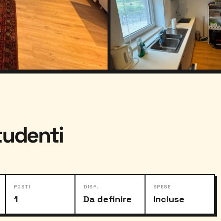
tudenti
POSTI
DISP.
SPESE
1
Da definire
Incluse