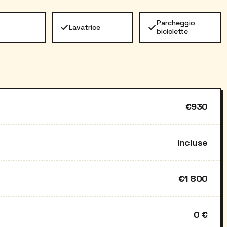
Parcheggio
✓
✓
Lavatrice
biciclette
€930
Incluse
€1 800
0 €