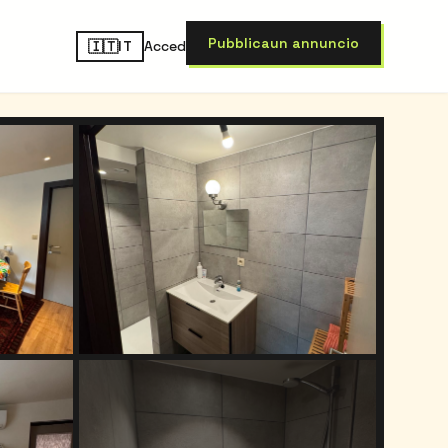
Pubblica
un annuncio
🇮🇹
Accedi
IT