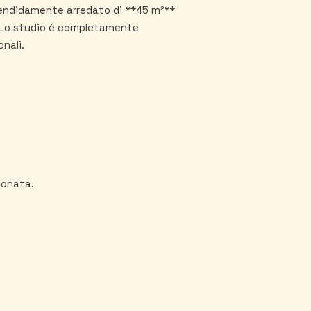
endidamente arredato di **45 m²**
. Lo studio è completamente
onali.
ionata.