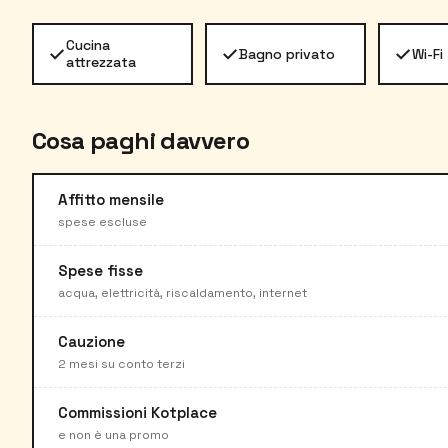
Cucina
✓
✓
✓
Bagno privato
Wi-Fi
attrezzata
Cosa paghi davvero
Affitto mensile
spese escluse
Spese fisse
acqua, elettricità, riscaldamento, internet
Cauzione
2 mesi su conto terzi
Commissioni Kotplace
e non è una promo