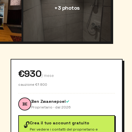
+3 photos
€930
/ mese
cauzione €1 800
Ben Zwaenepoel
✓
BE
Proprietario · dal 2026
Crea il tuo account gratuito
🔓
Per vedere i contatti del proprietario e