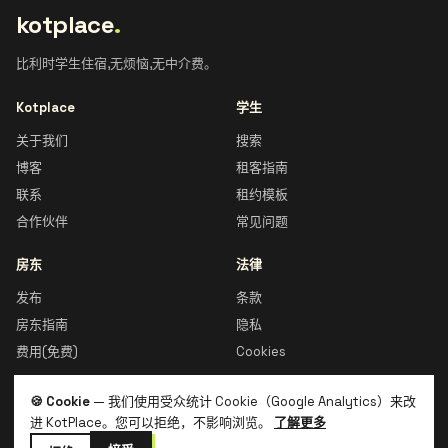
kotplace
.
比利时学生住宿,无烦恼,无中介费。
Kotplace
学生
关于我们
搜索
博客
租客指南
联系
租约模板
合作伙伴
常见问题
房东
法律
发布
条款
房东指南
隐私
费用(免费)
Cookies
🍪 Cookie
— 我们使用受众统计 Cookie（Google Analytics）来改
进 KotPlace。您可以拒绝，不影响浏览。
了解更多
© 2026 Kotplace · 比利时制造 🇧🇪