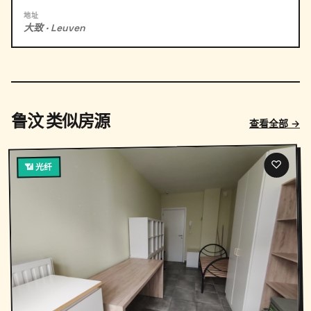
地址
大致 · Leuven
鲁汶 类似房源
查看全部 →
♡
📶 光纤