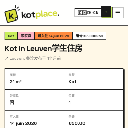
+
🇨🇳
ZH-CN
‹
›
1
/ 4
Kot
带家具
可入住 14 juin 2026
编号 KP-000269
Kot in Leuven学生住房
📍 Leuven, 鲁汶
发布于 1个月前
面积
类型
21 m²
Kot
带家具
位置
否
1
可入住
杂费
14 juin 2026
€50.00