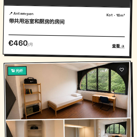
📍 Antwerpen
Kot · 16m²
带共用浴室和厨房的房间
€460
/月
查看 →
♡
📶 光纤