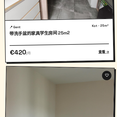
Kot · 25m²
📍 Gent
带洗手盆的家具学生房间 25m2
€420
查看 →
/月
♡