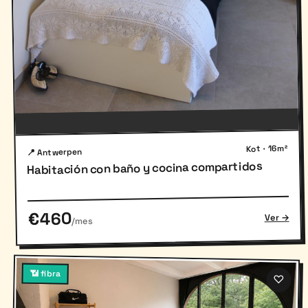
Kot · 16m²
📍 Antwerpen
Habitación con baño y cocina compartidos
€460
Ver →
/mes
📶 fibra
♡