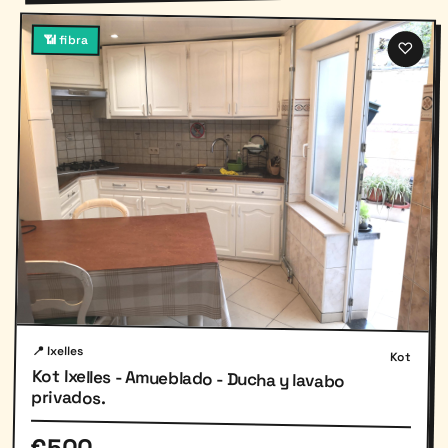
📶 fibra
♡
📍 Ixelles
Kot
Kot Ixelles - Amueblado - Ducha y lavabo
privados.
€500