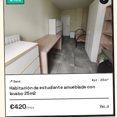
📶 fibra
Kot · 25m²
📍 Gent
Habitación de estudiante amueblada con
lavabo 25m2
€420
Ver →
/mes