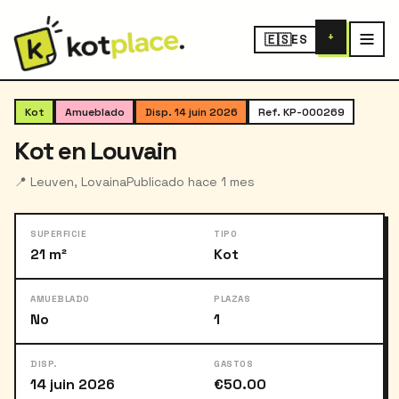
+
🇪🇸
ES
‹
›
1
/ 4
Kot
Amueblado
Disp. 14 juin 2026
Ref. KP-000269
Kot en Louvain
📍 Leuven, Lovaina
Publicado hace 1 mes
SUPERFICIE
TIPO
21 m²
Kot
AMUEBLADO
PLAZAS
No
1
DISP.
GASTOS
14 juin 2026
€50.00