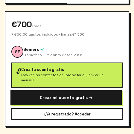
€700
/ mes
+ €50.00 gastos incluidos · fianza €1 300
Semerci
✓
SE
Propietario — miembro desde 2026
Crea tu cuenta gratis
🔓
Para ver los contactos del propietario y enviar un
mensaje.
Crear mi cuenta gratis →
¿Ya registrado? Acceder