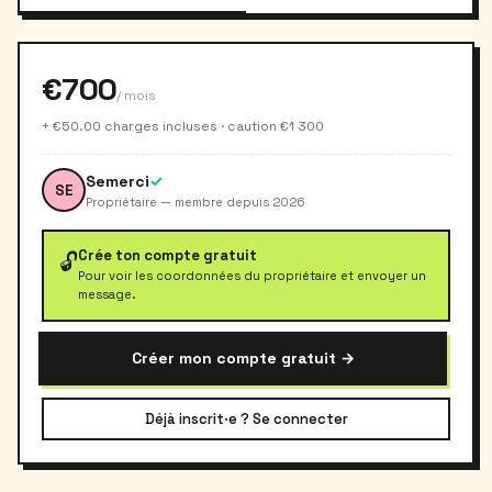
€700
/ mois
+ €50.00 charges incluses · caution €1 300
Semerci
✓
SE
Propriétaire — membre depuis 2026
Crée ton compte gratuit
🔓
Pour voir les coordonnées du propriétaire et envoyer un
message.
Créer mon compte gratuit →
Déjà inscrit·e ? Se connecter