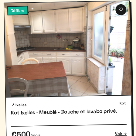
♡
📶 fibre
Kot
📍 Ixelles
Kot Ixelles - Meublé - Douche et lavabo privé.
€500
Voir →
/mois