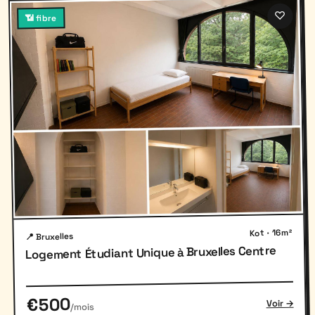
♡
📶 fibre
Kot · 16m²
📍 Bruxelles
Logement Étudiant Unique à Bruxelles Centre
€500
Voir →
/mois