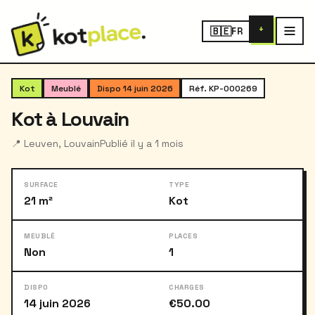
+
🇧🇪
FR
‹
›
1
/ 4
Kot
Meublé
Dispo 14 juin 2026
Réf. KP-000269
Kot à Louvain
📍 Leuven, Louvain
Publié il y a 1 mois
SURFACE
TYPE
21 m²
Kot
MEUBLÉ
PLACES
Non
1
DISPO
CHARGES
14 juin 2026
€50.00