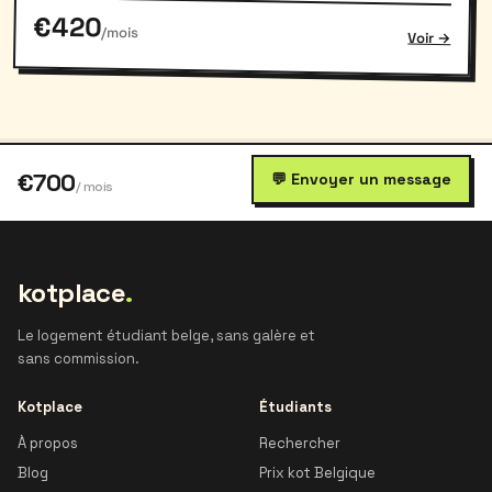
€420
/mois
Voir →
€700
💬 Envoyer un message
/ mois
kotplace
.
Le logement étudiant belge, sans galère et
sans commission.
Kotplace
Étudiants
À propos
Rechercher
Blog
Prix kot Belgique