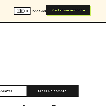
Poster
une annonce
🇧🇪
Connexion
FR
nnecter
Créer un compte