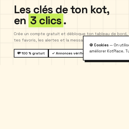
Les clés de ton kot,
en
3 clics
.
Crée un compte gratuit et débloque ton tableau de bord,
tes favoris, les alertes et la messagerie vérifiée.
🍪 Cookies
— On utili
améliorer KotPlace. T
💸 100 % gratuit
✓ Annonces vérifiées
🌐 6 langues
🛡️ 
kotplace
.
Kotplace
À propos
Le logement étudiant belge, sans
Blog
galère et sans commission.
Contact
Partenaires