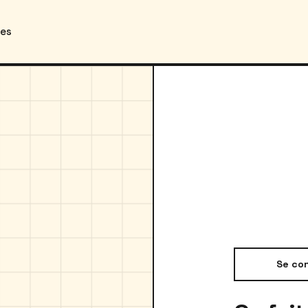
des
Se co