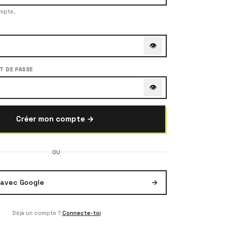
ompte.
👁
T DE PASSE
👁
Créer mon compte →
OU
e avec Google
→
Déjà un compte ?
Connecte-toi