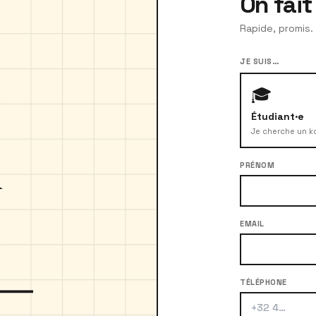
On fai
Rapide, promis
JE SUIS…
🎓
Étudiant·e
Je cherche un k
PRÉNOM
EMAIL
TÉLÉPHONE