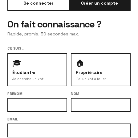
Se connecter
Créer un compte
On fait connaissance ?
Rapide, promis. 30 secondes max.
JE SUIS…
🎓
🏠
Étudiant·e
Propriétaire
Je cherche un kot
J'ai un kot à louer
PRÉNOM
NOM
EMAIL