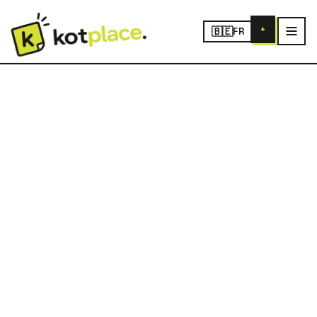
+
🇧🇪
FR