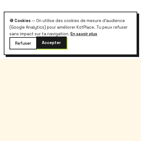
🍪 Cookies
— On utilise des cookies de mesure d'audience
(Google Analytics) pour améliorer KotPlace. Tu peux refuser
sans impact sur ta navigation.
En savoir plus
Accepter
Refuser
kotplace
.
Le logement étudiant belge, sans galère et
sans commission.
Kotplace
Étudiants
À propos
Rechercher
Blog
Prix kot Belgique