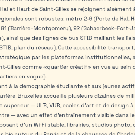
 Hal et Haut de Saint-Gilles se rejoignent aisément à
gionales sont robustes: métro 2-6 (Porte de Hal, H
81 (Barrière–Montgomery), 92 (Schaerbeek–Fort-Ja
, ainsi que des lignes de bus STIB maillant les liai
(STIB, plan du réseau). Cette accessibilité transpor
stratégique par les plateformes institutionnelles, 
nt-Gilles comme «quartier créatif» en vue au sein 
artiers en vogue).
ent à la démographie étudiante et aux jeunes acti
rière. Bruxelles accueille plusieurs dizaines de mil
 supérieur — ULB, VUB, écoles d’art et de design à
entre — avec un effet d’entraînement visible dans 
osant d’un Wi‑Fi stable, librairies, studios photo, 
s bio autour du Parvis et de la chaussée de Charler