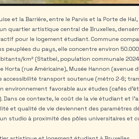
se et la Barrière, entre le Parvis et la Porte de Hal,
 quartier artistique central de Bruxelles, densém
tractif pour le logement étudiant. Commune compa
us peuplées du pays, elle concentre environ 50.000
bitants/km² (Statbel, population communale 2024).
ée Horta (rue Américaine), Musée Hannon (avenue d
 accessibilité transport soutenue (métro 2-6; tram
 un environnement favorable aux études (cafés d’ét
. Dans ce contexte, le coût de la vie étudiant et l’
lité et qualité de vie deviennent des paramètres d
un studio à proximité des pôles universitaires et cu
rtier artistique et logement étudiant à Bruxelles