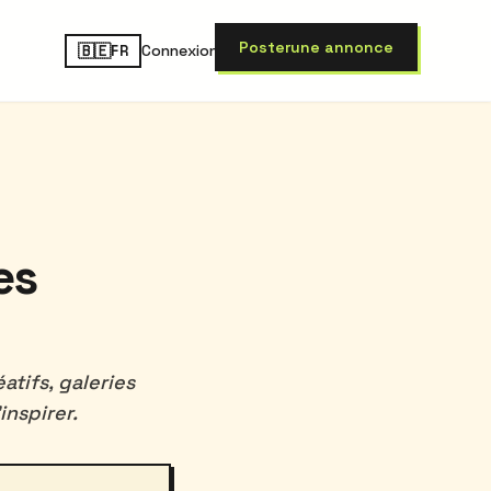
Poster
une annonce
🇧🇪
Connexion
FR
es
tifs, galeries
inspirer.