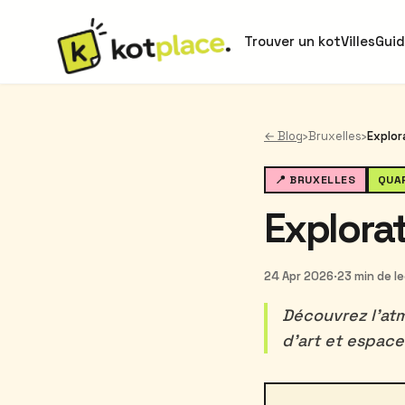
Trouver un kot
Villes
Gui
← Blog
›
Bruxelles
›
Explor
📍 BRUXELLES
QUAR
Explorat
24 Apr 2026
·
23 min de l
Découvrez l'atm
d'art et espace