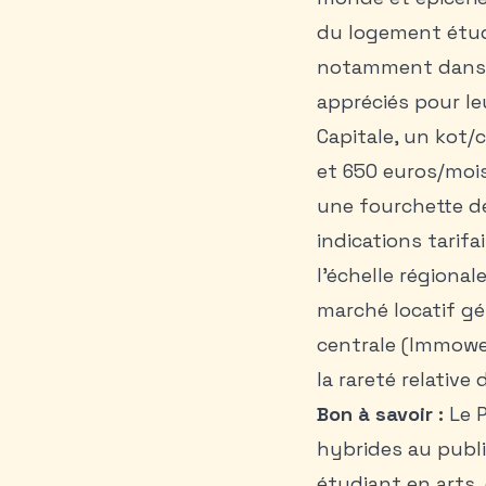
du logement étud
notamment dans le
appréciés pour leur
Capitale, un kot
et 650 euros/mois
une fourchette de
indications tarifa
l’échelle régiona
marché locatif gé
centrale (Immoweb 
la rareté relativ
Bon à savoir :
Le P
hybrides au publi
étudiant en arts,