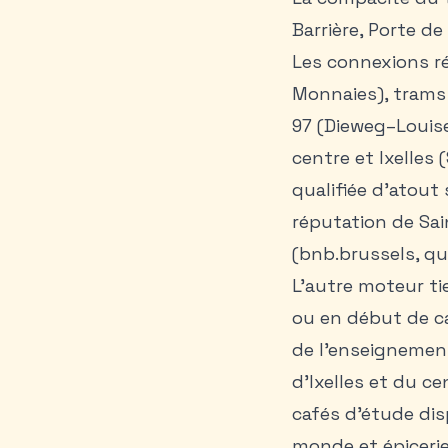
Barrière, Porte de
Les connexions ré
Monnaies), trams 
97 (Dieweg–Louise)
centre et Ixelles 
qualifiée d’atout 
réputation de Sai
(bnb.brussels, qu
L’autre moteur ti
ou en début de car
de l’enseignement
d’Ixelles et du c
cafés d’étude disp
monde et épicerie