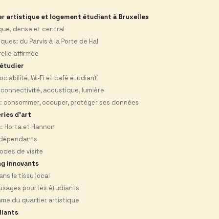
ier artistique et logement étudiant à Bruxelles
ique, dense et central
ues: du Parvis à la Porte de Hal
elle affirmée
 étudier
ociabilité, Wi‑Fi et café étudiant
 connectivité, acoustique, lumière
: consommer, occuper, protéger ses données
ries d'art
s: Horta et Hannon
indépendants
hodes de visite
ng innovants
ns le tissu local
t usages pour les étudiants
hme du quartier artistique
iants