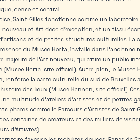
tique, dense et central
loise, Saint-Gilles fonctionne comme un laboratoire 
rt nouveau et Art déco d’exception, et un tissu é
’artisans et de petites structures culturelles. L
présence du Musée Horta, installé dans l’ancienne m
re majeure de l’Art nouveau, qui attire un public in
 (Musée Horta, site officiel). Autre jalon, le Musée
n, renforce la carte culturelle du sud de Bruxelles 
’histoire des lieux (Musée Hannon, site officiel). Ce
 une multitude d’ateliers d’artistes et de petites g
s phares comme le Parcours d’Artistes de Saint-Gil
des centaines de créateurs et des milliers de vis
urs d’Artistes).
rritoire favorise les mobilités douces: Parvis de Sai