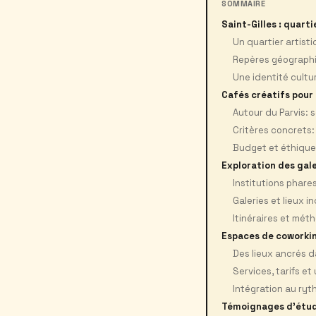
SOMMAIRE
Saint-Gilles : quart
Un quartier artist
Repères géographiq
Une identité cultur
Cafés créatifs pour
Autour du Parvis: s
Critères concrets:
Budget et éthique
Exploration des gale
Institutions phare
Galeries et lieux 
Itinéraires et mét
Espaces de coworki
Des lieux ancrés da
Services, tarifs e
Intégration au ryt
Témoignages d'étud