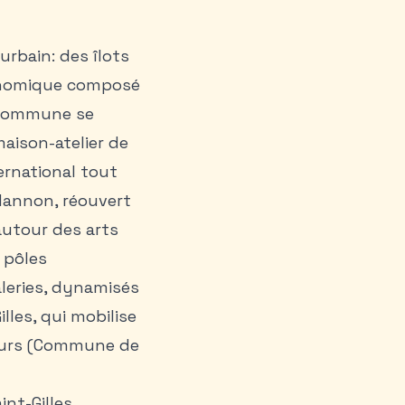
urbain: des îlots
conomique composé
a commune se
aison-atelier de
ternational tout
 Hannon, réouvert
autour des arts
s pôles
aleries, dynamisés
les, qui mobilise
iteurs (Commune de
nt-Gilles,