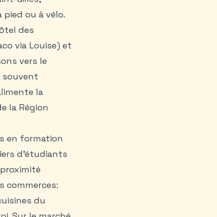
 pied ou à vélo.
ôtel des
co via Louise) et
sons vers le
t, souvent
alimente la
de la Région
fs en formation
liers d’étudiants
 proximité
les commerces:
cuisines du
oi. Sur le marché