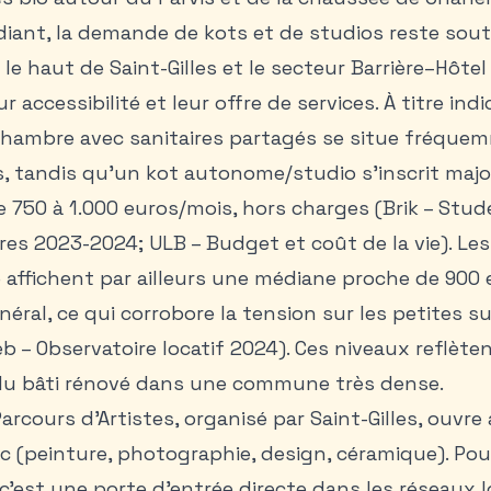
iant, la demande de kots et de studios reste sou
 haut de Saint-Gilles et le secteur Barrière–Hôte
 accessibilité et leur offre de services. À titre indic
/chambre avec sanitaires partagés se situe fréque
, tandis qu’un kot autonome/studio s’inscrit maj
 750 à 1.000 euros/mois, hors charges (Brik – Stu
ires 2023-2024; ULB – Budget et coût de la vie). Le
le affichent par ailleurs une médiane proche de 900 
néral, ce qui corrobore la tension sur les petites s
– Observatoire locatif 2024). Ces niveaux reflètent
e du bâti rénové dans une commune très dense.
arcours d’Artistes, organisé par Saint-Gilles, ouvre a
c (peinture, photographie, design, céramique). Pou
 c’est une porte d’entrée directe dans les réseaux 