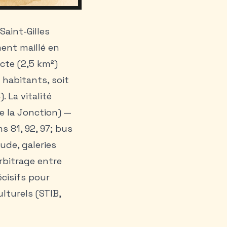
 Saint-Gilles
ent maillé en
cte (2,5 km²)
 habitants, soit
 La vitalité
e la Jonction) —
s 81, 92, 97; bus
ude, galeries
arbitrage entre
écisifs pour
lturels (STIB,