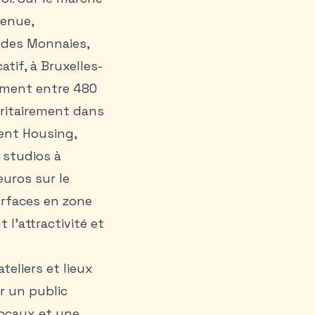
tenue,
l des Monnaies,
atif, à Bruxelles-
mment entre 480
oritairement dans
dent Housing,
s studios à
euros sur le
urfaces en zone
 l’attractivité et
teliers et lieux
r un public
locaux et une