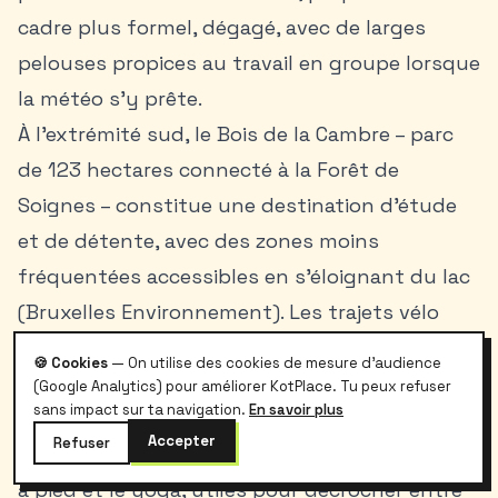
cadre plus formel, dégagé, avec de larges
pelouses propices au travail en groupe lorsque
la météo s’y prête.
À l’extrémité sud, le Bois de la Cambre – parc
de 123 hectares connecté à la Forêt de
Soignes – constitue une destination d’étude
et de détente, avec des zones moins
fréquentées accessibles en s’éloignant du lac
(Bruxelles Environnement). Les trajets vélo
depuis Solbosch ou Cimetière d’Ixelles sont
🍪 Cookies
— On utilise des cookies de mesure d'audience
directs via l’avenue Franklin Roosevelt et les
(Google Analytics) pour améliorer KotPlace. Tu peux refuser
sans impact sur ta navigation.
En savoir plus
aménagements cyclables. Pour les étudiants
Accepter
Refuser
sportifs, c’est aussi un espace pour la course
à pied et le yoga, utiles pour décrocher entre