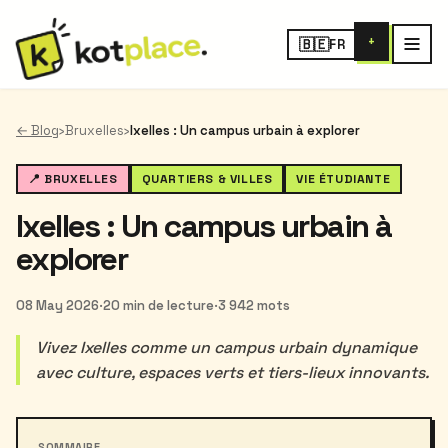
+
🇧🇪
FR
← Blog
›
Bruxelles
›
Ixelles : Un campus urbain à explorer
📍 BRUXELLES
QUARTIERS & VILLES
VIE ÉTUDIANTE
Ixelles : Un campus urbain à
explorer
08 May 2026
·
20 min de lecture
·
3 942 mots
Vivez Ixelles comme un campus urbain dynamique
avec culture, espaces verts et tiers-lieux innovants.
SOMMAIRE