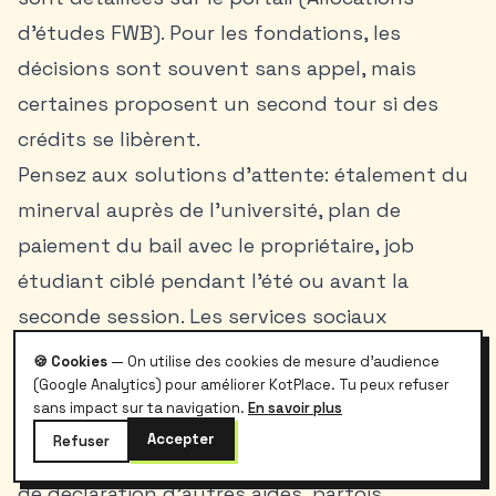
d’études FWB). Pour les fondations, les
décisions sont souvent sans appel, mais
certaines proposent un second tour si des
crédits se libèrent.
Pensez aux solutions d’attente: étalement du
minerval auprès de l’université, plan de
paiement du bail avec le propriétaire, job
étudiant ciblé pendant l’été ou avant la
seconde session. Les services sociaux
universitaires publient généralement des
🍪 Cookies
— On utilise des cookies de mesure d'audience
modalités d’échelonnement et d’aides
(Google Analytics) pour améliorer KotPlace. Tu peux refuser
sans impact sur ta navigation.
En savoir plus
d’urgence. Une bourse n’exclut pas une autre,
Accepter
Refuser
mais vérifiez toujours les clauses de cumul et
de déclaration d’autres aides, parfois