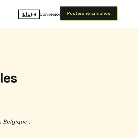
Poster
une annonce
🇧🇪
Connexion
FR
les
 Belgique :