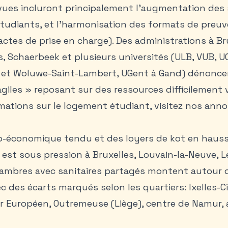
vues incluront principalement l’augmentation des 
étudiants, et l’harmonisation des formats de preu
ctes de prise en charge). Des administrations à Brux
les, Schaerbeek et plusieurs universités (ULB, VUB, 
 et Woluwe-Saint-Lambert, UGent à Gand) dénonce
giles » reposant sur des ressources difficilement v
mations sur le logement étudiant, visitez nos
anno
o-économique tendu et des loyers de kot en haus
est sous pression à Bruxelles, Louvain-la-Neuve, L
hambres avec sanitaires partagés montent autour 
ec des écarts marqués selon les quartiers: Ixelles-Ci
er Européen, Outremeuse (Liège), centre de Namur, 