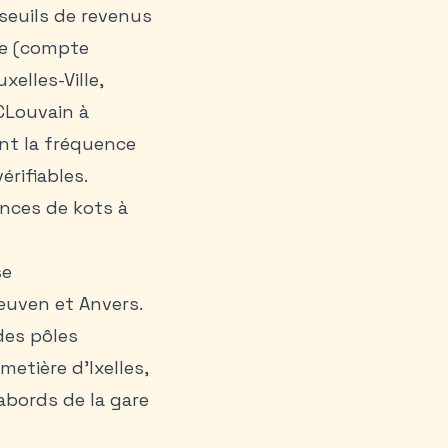
seuils de revenus
ve (compte
elles-Ville,
UCLouvain à
nt la fréquence
érifiables.
nces de kots à
se
euven et Anvers.
des pôles
metière d’Ixelles,
abords de la gare