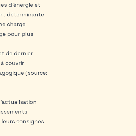
ges d’énergie et
nt déterminante
une charge
ge
pour plus
et de dernier
à couvrir
dagogique (source:
l’actualisation
lissements
t leurs consignes