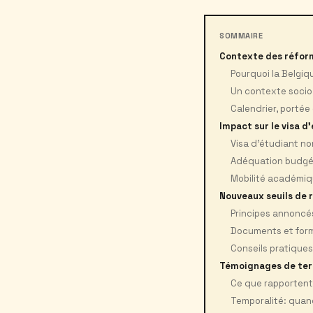
SOMMAIRE
Contexte des réform
Pourquoi la Belgiq
Un contexte socio
Calendrier, portée
Impact sur le visa 
Visa d’étudiant n
Adéquation budgéta
Mobilité académiqu
Nouveaux seuils de 
Principes annoncé
Documents et form
Conseils pratiques
Témoignages de terr
Ce que rapportent 
Temporalité: quand 