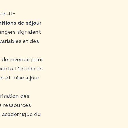
non-UE
itions de séjour
angers signalent
variables et des
s de revenus pour
ants. L’entrée en
n et mise à jour
isation des
es ressources
ité académique du