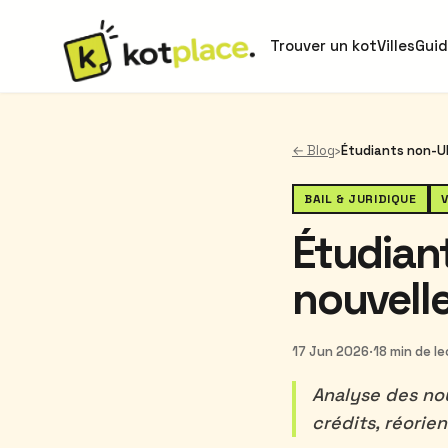
Trouver un kot
Villes
Gui
← Blog
›
BAIL & JURIDIQUE
V
Étudian
nouvell
17 Jun 2026
·
18 min de l
Analyse des no
crédits, réorien