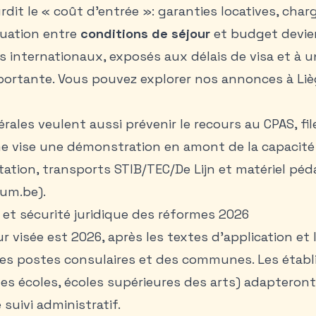
rdit le « coût d’entrée »: garanties locatives, char
quation entre
conditions de séjour
et budget devie
s internationaux, exposés aux délais de visa et à 
ortante. Vous pouvez explorer nos
annonces à Liè
rales veulent aussi prévenir le recours au CPAS, fil
me vise une démonstration en amont de la capacité 
ation, transports STIB/TEC/De Lijn et matériel pé
um.be).
e et sécurité juridique des réformes 2026
r visée est 2026, après les textes d’application et 
es postes consulaires et des communes. Les étab
tes écoles, écoles supérieures des arts) adapteron
suivi administratif.