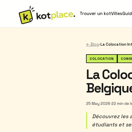
Trouver un kot
Villes
Gui
← Blog
›
COLOCATION
CONS
La Coloc
Belgiqu
25 May 2026
·
22 min de 
Découvrez les a
étudiants et se