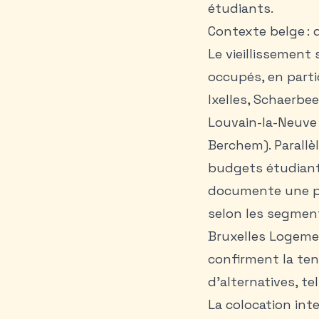
étudiants
.
Contexte belge :
Le vieillissemen
occupés, en partic
Ixelles, Schaerbe
Louvain-la-Neuve 
Berchem). Parallè
budgets étudiants
documente une pr
selon les segment
Bruxelles Logemen
confirment la ten
d’alternatives, te
La colocation int