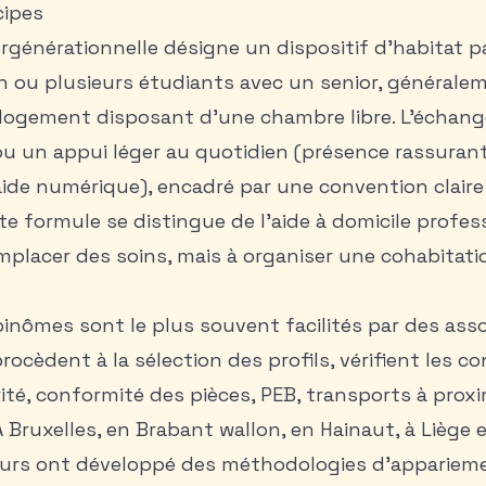
cipes
ergénérationnelle désigne un dispositif d’habitat pa
n ou plusieurs étudiants avec un senior, généralem
 logement disposant d’une chambre libre. L’échang
u un appui léger au quotidien (présence rassurant
aide numérique), encadré par une convention claire
te formule se distingue de l’aide à domicile professi
mplacer des soins, mais à organiser une cohabitat
binômes sont le plus souvent facilités par des ass
procèdent à la sélection des profils, vérifient les c
rité, conformité des pièces, PEB, transports à prox
 À Bruxelles, en Brabant wallon, en Hainaut, à Liège 
eurs ont développé des méthodologies d’appariem