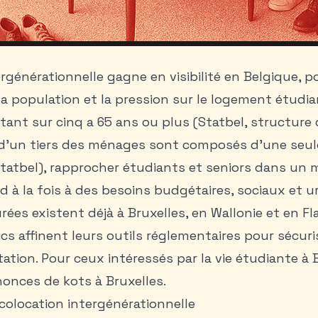
rgénérationnelle gagne en visibilité en Belgique, po
 la population et la pression sur le logement étudi
tant sur cinq a 65 ans ou plus (Statbel, structure 
 d’un tiers des ménages sont composés d’une seu
Statbel), rapprocher étudiants et seniors dans un
nd à la fois à des besoins budgétaires, sociaux et u
urées existent déjà à Bruxelles, en Wallonie et en F
ics affinent leurs outils réglementaires pour sécur
ation. Pour ceux intéressés par la vie étudiante à B
onces de kots à Bruxelles
.
 colocation intergénérationnelle