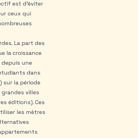
tif est d’éviter
our ceux qui
 nombreuses
des. La part des
e la croissance
t depuis une
 étudiants dans
 sur la période
 grandes villes
es éditions). Ces
liser les mètres
lternatives
 appartements