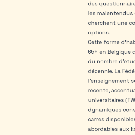
des questionnaire
les malentendus e
cherchent une
co
options.
Cette forme d’ha
65+ en Belgique d
du nombre d’étud
décennie. La Fédé
l’enseignement su
récente, accentua
universitaires (F
dynamiques conve
carrés disponible
abordables aux k