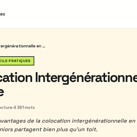
des
La Colocation Intergénérationnelle en Belgique
EILS PRATIQUES
ation Intergénérationne
e
lecture
·
4 361 mots
vantages de la colocation intergénérationnelle en
niors partagent bien plus qu'un toit.