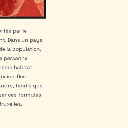
rtée par le
ant. Dans un pays
de la population,
le personne
 même habitat
rbains. Des
landre, tandis que
iser ces formules
ruxelles,