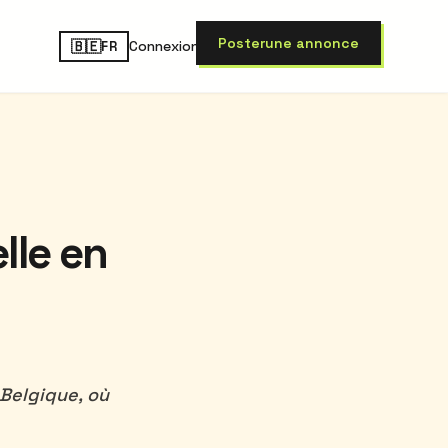
Poster
une annonce
🇧🇪
Connexion
FR
lle en
 Belgique, où