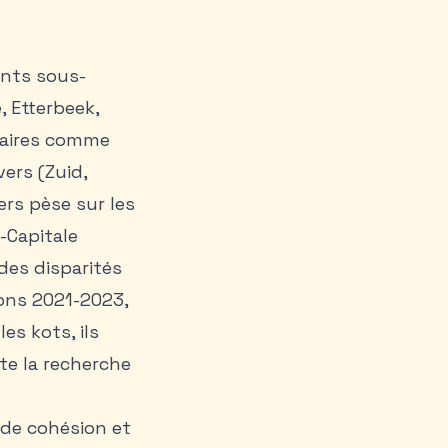
nts sous-
, Etterbeek,
itaires comme
ers (Zuid,
ers pèse sur les
-Capitale
des disparités
ons 2021-2023,
es kots, ils
te la recherche
 de cohésion et