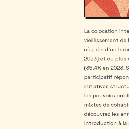
La colocation inte
vieillissement de
où près d’un habi
2023) et où plus
(35,4% en 2023, 
participatif répo
initiatives struct
les pouvoirs publ
mixtes de cohabit
découvrez les
ann
Introduction à la