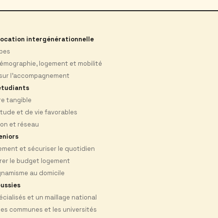
location intergénérationnelle
ipes
démographie, logement et mobilité
 sur l’accompagnement
étudiants
re tangible
tude et de vie favorables
ion et réseau
eniors
lement et sécuriser le quotidien
ibrer le budget logement
ynamisme au domicile
éussies
cialisés et un maillage national
les communes et les universités