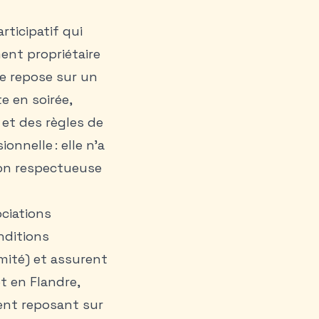
rticipatif qui
ent propriétaire
e repose sur un
e en soirée,
 et des règles de
onnelle : elle n’a
ion respectueuse
ociations
onditions
imité) et assurent
et en Flandre,
ent reposant sur