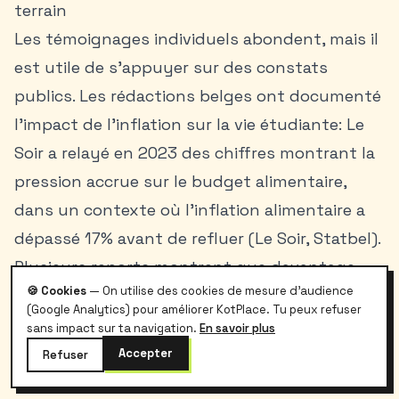
terrain
Les témoignages individuels abondent, mais il
est utile de s’appuyer sur des constats
publics. Les rédactions belges ont documenté
l’impact de l’inflation sur la vie étudiante: Le
Soir a relayé en 2023 des chiffres montrant la
pression accrue sur le budget alimentaire,
dans un contexte où l’inflation alimentaire a
dépassé 17% avant de refluer (Le Soir, Statbel).
Plusieurs reports montrent que davantage
🍪 Cookies
— On utilise des cookies de mesure d'audience
d’étudiants fréquentent les épiceries
(Google Analytics) pour améliorer KotPlace. Tu peux refuser
solidaires et services d’aide sociale, un
sans impact sur ta navigation.
En savoir plus
indicateur indirect de tensions sur le panier
Accepter
Refuser
alimentaire.