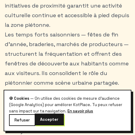
initiatives de proximité garantit une activité
culturelle continue et accessible à pied depuis
la zone piétonne.
Les temps forts saisonniers — fêtes de fin
d’année, braderies, marchés de producteurs —
structurent la fréquentation et offrent des
fenêtres de découverte aux habitants comme
aux visiteurs. Ils consolident le rôle du
piétonnier comme scène urbaine partagée.
Musées et patrimoine accessibles à pied
🍪 Cookies
— On utilise des cookies de mesure d'audience
À partir de la Place d’Armes, plusieurs
(Google Analytics) pour améliorer KotPlace. Tu peux refuser
institutions sont accessibles en quelques
sans impact sur ta navigation.
En savoir plus
Accepter
Refuser
minutes. Le musée Félicien Rops (Place aux
Foires) met en valeur l’œuvre de l’artiste