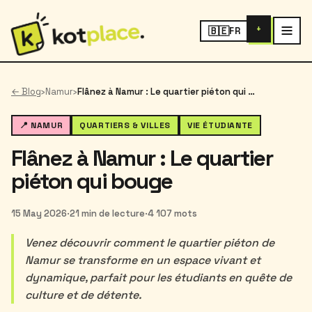
+
🇧🇪
FR
← Blog
›
Namur
›
Flânez à Namur : Le quartier piéton qui bouge
📍 NAMUR
QUARTIERS & VILLES
VIE ÉTUDIANTE
Flânez à Namur : Le quartier
piéton qui bouge
15 May 2026
·
21 min de lecture
·
4 107 mots
Venez découvrir comment le quartier piéton de
Namur se transforme en un espace vivant et
dynamique, parfait pour les étudiants en quête de
culture et de détente.