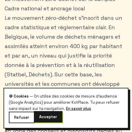
Cadre national et ancrage local
Le mouvement zéro-déchet s’inscrit dans un
cadre statistique et réglementaire clair. En
Belgique, le volume de déchets ménagers et
assimilés atteint environ 400 kg par habitant
et par an, un niveau qui justifie la priorité
donnée à la prévention et à la réutilisation
(Statbel, Déchets). Sur cette base, les
universités et les communes ont développé
des stratégies conjointes: réduction à la
🍪 Cookies
— On utilise des cookies de mesure d'audience
source, tri affiné, soutien aux filières locales de
(Google Analytics) pour améliorer KotPlace. Tu peux refuser
sans impact sur ta navigation.
En savoir plus
réemploi.
Accepter
Refuser
À Ottignies-Louvain-la-Neuve, la commune met
en ligne des conseils et dispositifs dédiés au