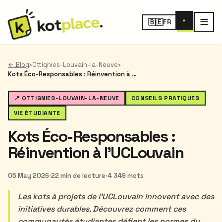
+
🇧🇪
FR
← Blog
›
Ottignies-Louvain-la-Neuve
›
Kots Éco-Responsables : Réinvention à l'UCLouvain
📍 OTTIGNIES-LOUVAIN-LA-NEUVE
CONSEILS PRATIQUES
VIE ÉTUDIANTE
Kots Éco-Responsables :
Réinvention à l'UCLouvain
05 May 2026
·
22 min de lecture
·
4 349 mots
Les kots à projets de l'UCLouvain innovent avec des
initiatives durables. Découvrez comment ces
communautés étudiantes défient les normes du