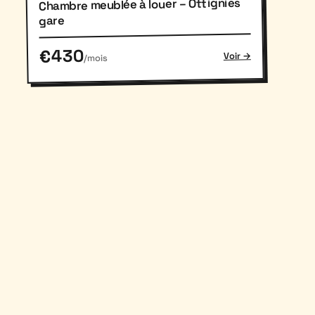
Chambre meublée à louer – Ottignies
gare
€430
Voir →
/mois