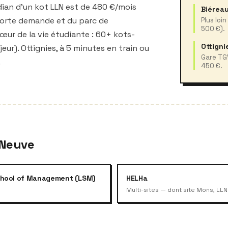
dian d'un kot LLN est de 480 €/mois
Biéreau
 forte demande et du parc de
Plus loi
500 €).
cœur de la vie étudiante : 60+ kots-
Ottigni
eur). Ottignies, à 5 minutes en train ou
Gare TGV
.
450 €.
-Neuve
chool of Management (LSM)
HELHa
Multi-sites — dont site Mons, LLN 