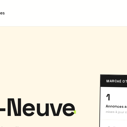
des
MARCHÉ OT
a-Neuve
1
Annonces a
mises à jour c