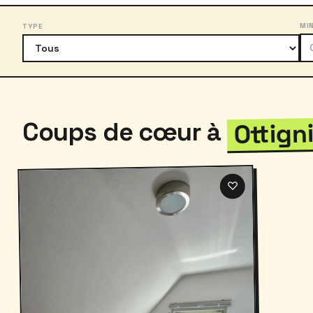
MI
TYPE
Ottign
Coups de cœur à
♡