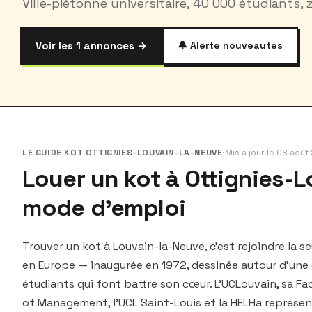
Ville-piétonne universitaire, 40 000 étudiants, z
Voir les 1 annonces →
🔔 Alerte nouveautés
LE GUIDE KOT OTTIGNIES-LOUVAIN-LA-NEUVE
·
Mis à jour le 08 aoû
Louer un kot à Ottignies-
mode d'emploi
Trouver un kot à Louvain-la-Neuve, c'est rejoindre la se
en Europe — inaugurée en 1972, dessinée autour d'une
étudiants qui font battre son cœur. L'UCLouvain, sa Fa
of Management, l'UCL Saint-Louis et la HELHa représen