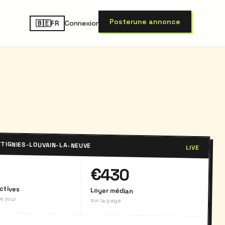
Poster
une annonce
🇧🇪
Connexion
FR
TIGNIES-LOUVAIN-LA-NEUVE
LIVE
€430
ctives
Loyer médian
e jour
sur la page