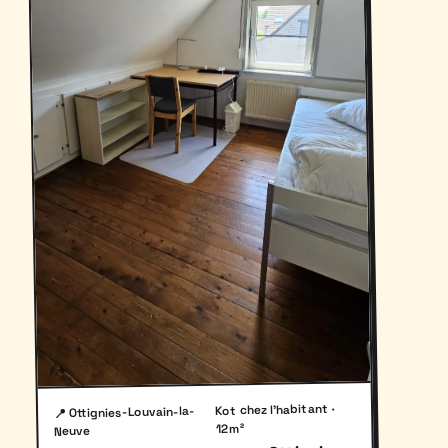
Kot chez l'habitant ·
📍 Ottignies-Louvain-la-
12m²
Neuve