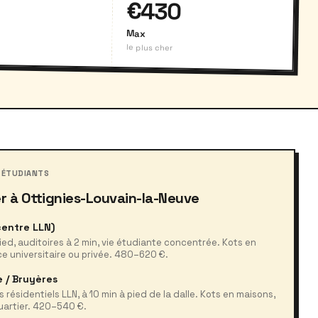
0
€430
Max
le plus cher
 ÉTUDIANTS
r à Ottignies-Louvain-la-Neuve
centre LLN)
ied, auditoires à 2 min, vie étudiante concentrée. Kots en
e universitaire ou privée. 480–620 €.
e / Bruyères
s résidentiels LLN, à 10 min à pied de la dalle. Kots en maisons,
uartier. 420–540 €.