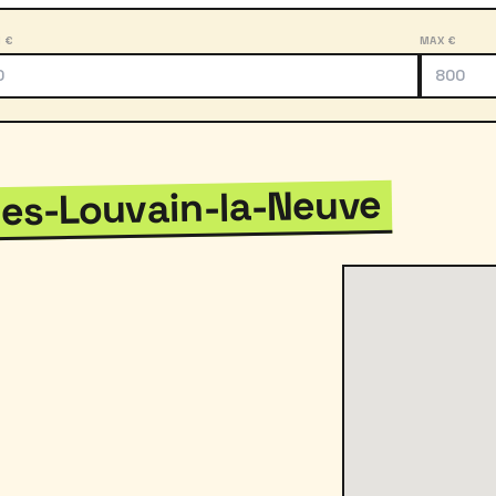
N €
MAX €
ies-Louvain-la-Neuve