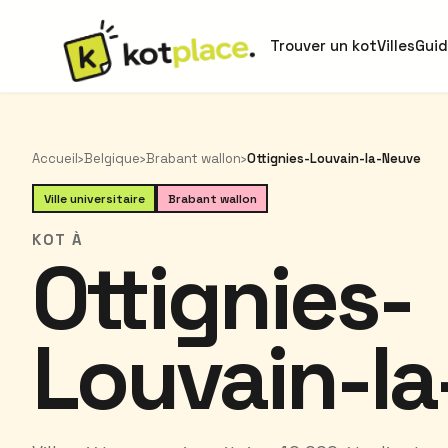
Trouver un kot
Villes
Gui
Accueil
›
Belgique
›
Brabant wallon
›
Ottignies-Louvain-la-Neuve
Ville universitaire
Brabant wallon
KOT À
Ottignies-
Louvain-l