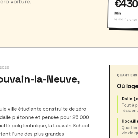
€43
éro voiture.
Min
le moins cher
t 2026
Louvain-la-Neuve,
QUARTIERS
Où loge
Dalle (
Tout à p
ule ville étudiante construite de zéro
résidenc
 dalle piétonne et pensée pour 25 000
Hocaill
culté polytechnique, la Louvain School
Quartier
vie de q
tent l'une des plus grandes