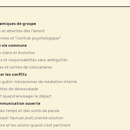
amiques de groupe
ils et attentes dès l’amont
normes et “contrat psychologique”
de vie commune
 claire et évolutive
es et responsabilités sans ambiguïtés
es et sorties de colocataires
r les conflits
e guérir: mécanismes de médiation interne
ètes de désescalade
et quand envisager le départ
ommunication ouverte
 des temps et des outils de parole
ack: factuel, bref, orienté solution
aire et les voisins quand c’est pertinent