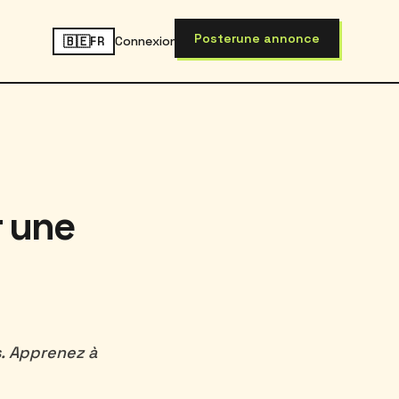
Poster
une annonce
🇧🇪
Connexion
FR
r une
s. Apprenez à