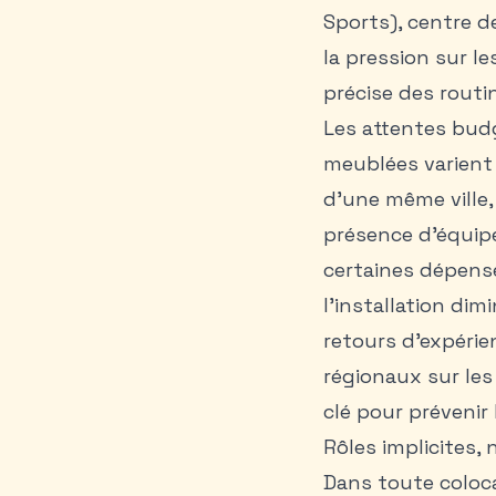
Sports), centre d
la pression sur 
précise des routi
Les attentes budg
meublées varient
d’une même ville, 
présence d’équipe
certaines dépense
l’installation dim
retours d’expérie
régionaux sur les
clé pour préveni
Rôles implicites,
Dans toute coloca