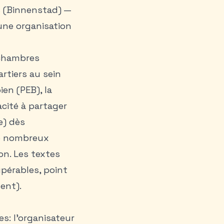
s (Binnenstad) —
une organisation
 chambres
tiers au sein
ien (PEB), la
cité à partager
e) dès
 de nombreux
on. Les textes
upérables, point
ent).
es: l’organisateur