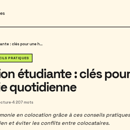
des
Colocation étudiante : clés pour une harmonie quotidienne
EILS PRATIQUES
on étudiante : clés pou
e quotidienne
ecture
·
4 207 mots
monie en colocation grâce à ces conseils pratique
en et éviter les conflits entre colocataires.