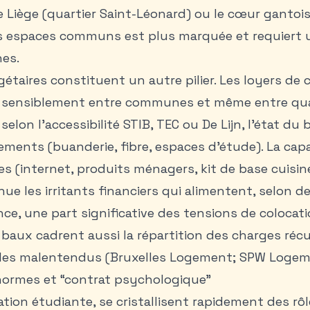
e Liège (quartier Saint-Léonard) ou le cœur gantoi
les espaces communs est plus marquée et requiert 
nes.
étaires constituent un autre pilier. Les loyers de
 sensiblement entre communes et même entre quar
selon l’accessibilité STIB, TEC ou De Lijn, l’état du b
ments (buanderie, fibre, espaces d’étude). La capa
s (internet, produits ménagers, kit de base cuisin
inue les irritants financiers qui alimentent, selon
nce, une part significative des tensions de colocati
 baux cadrent aussi la répartition des charges réc
r les malentendus (Bruxelles Logement; SPW Logem
 normes et “contrat psychologique”
tion étudiante, se cristallisent rapidement des rôl