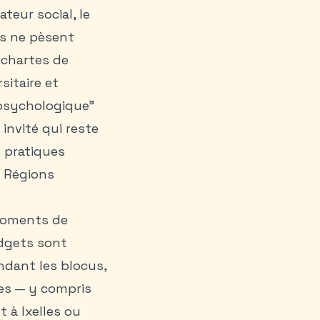
teur social, le
ls ne pèsent
 chartes de
itaire et
 psychologique”
invité qui reste
s pratiques
s Régions
 moments de
udgets sont
ndant les blocus,
les — y compris
t à Ixelles ou