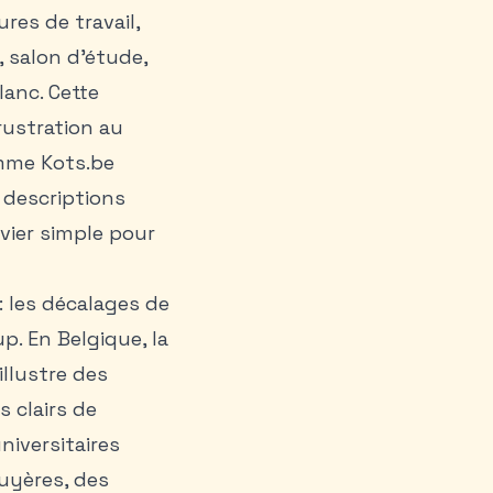
res de travail,
, salon d’étude,
lanc. Cette
rustration au
mme Kots.be
 descriptions
evier simple pour
: les décalages de
p. En Belgique, la
illustre des
 clairs de
iversitaires
uyères, des