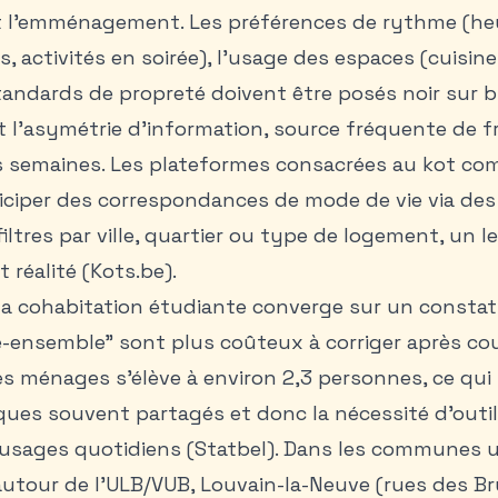
nt l’emménagement. Les préférences de rythme (heu
, activités en soirée), l’usage des espaces (cuisine
standards de propreté doivent être posés noir sur b
t l’asymétrie d’information, source fréquente de f
 semaines. Les plateformes consacrées au kot co
iciper des correspondances de mode de vie via des
filtres par ville, quartier ou type de logement, un l
t réalité (Kots.be).
r la cohabitation étudiante converge sur un constat
vre-ensemble” sont plus coûteux à corriger après cou
s ménages s’élève à environ 2,3 personnes, ce qui 
es souvent partagés et donc la nécessité d’outils
usages quotidiens (Statbel). Dans les communes un
autour de l’ULB/VUB, Louvain-la-Neuve (rues des Br