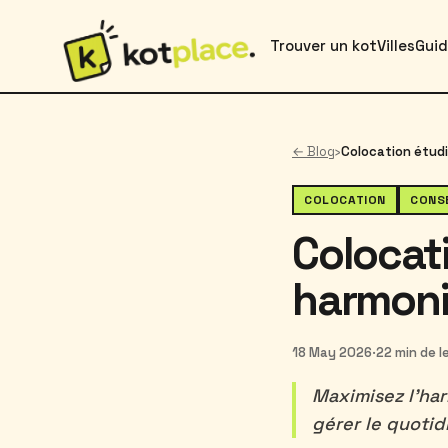
Trouver un kot
Villes
Gui
← Blog
›
COLOCATION
CONS
Colocati
harmoni
18 May 2026
·
22 min de l
Maximisez l'har
gérer le quotidi