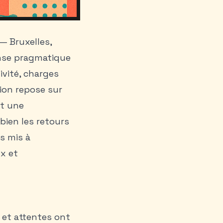
— Bruxelles,
nse pragmatique
ivité, charges
ion repose sur
et une
ien les retours
s mis à
ux et
 et attentes ont