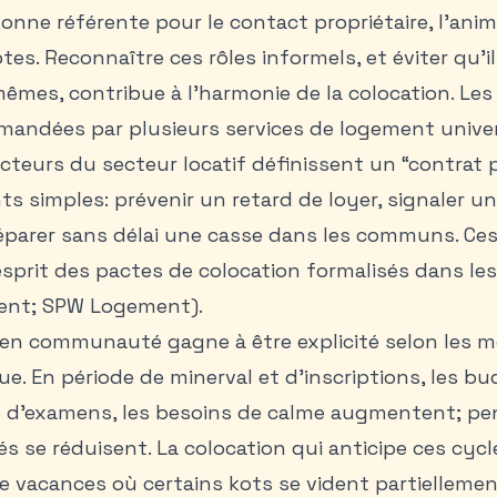
sonne référente pour le contact propriétaire, l’anima
es. Reconnaître ces rôles informels, et éviter qu’i
mêmes, contribue à l’harmonie de la colocation. Les
andées par plusieurs services de logement univers
acteurs du secteur locatif définissent un “contrat
s simples: prévenir un retard de loyer, signaler un 
réparer sans délai une casse dans les communs. Ce
’esprit des pactes de colocation formalisés dans le
ent; SPW Logement).
ie en communauté gagne à être explicité selon les
e. En période de minerval et d’inscriptions, les b
de d’examens, les besoins de calme augmentent; pe
s se réduisent. La colocation qui anticipe ces cyc
de vacances où certains kots se vident partiellemen