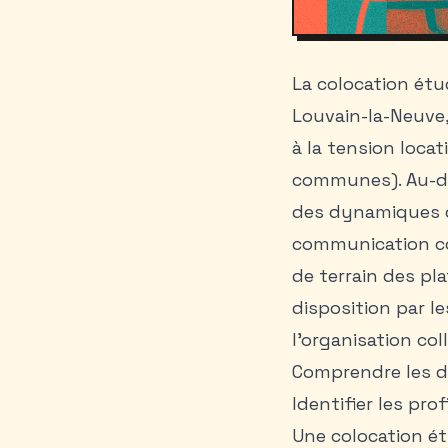
La
colocation étu
Louvain-la-Neuve
à la tension locat
communes). Au-del
des dynamiques d
communication co
de terrain des pl
disposition par l
l’organisation co
Comprendre les 
Identifier les pro
Une
colocation é