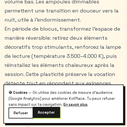
volume bas. Les ampoules dimmables
permettent une transition en douceur vers la
nuit, utile à l’endormissement.
En période de blocus, transformez l’espace de
manière réversible: retirez deux éléments
décoratifs trop stimulants, renforcez la lampe
de lecture (température 3.500–4.000 K), puis
réinstallez les éléments chaleureux après la
session. Cette plasticité préserve la vocation
détente tout en répondant aux exigences
académiques.
🍪 Cookies
— On utilise des cookies de mesure d'audience
(Google Analytics) pour améliorer KotPlace. Tu peux refuser
Bon à savoir :
Pour un coin lecture, un niveau
sans impact sur ta navigation.
En savoir plus
d’éclairement localisé de 300–500 lux, combiné
Accepter
Refuser
à une température de couleur chaude en