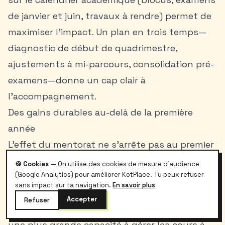
de janvier et juin, travaux à rendre) permet de
maximiser l’impact. Un plan en trois temps—
diagnostic de début de quadrimestre,
ajustements à mi-parcours, consolidation pré-
examens—donne un cap clair à
l’accompagnement.
Des gains durables au-delà de la première
année
L’effet du mentorat ne s’arrête pas au premier
bloc. Les méthodes assimilées—prise de notes
🍪 Cookies
— On utilise des cookies de mesure d'audience
(Google Analytics) pour améliorer KotPlace. Tu peux refuser
active, auto-évaluation, planification—
sans impact sur ta navigation.
En savoir plus
s’exportent vers les années suivantes, y
Accepter
Refuser
compris en master. Les étudiants rapportent
une plus grande capacité à gérer les cours à