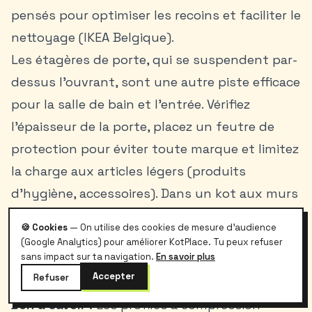
pensés pour optimiser les recoins et faciliter le
nettoyage (IKEA Belgique).
Les étagères de porte, qui se suspendent par-
dessus l’ouvrant, sont une autre piste efficace
pour la salle de bain et l’entrée. Vérifiez
l’épaisseur de la porte, placez un feutre de
protection pour éviter toute marque et limitez
la charge aux articles légers (produits
d’hygiène, accessoires). Dans un kot aux murs
irréguliers, ces solutions mobiles s’avèrent
🍪 Cookies
— On utilise des cookies de mesure d'audience
durables et réutilisables, avantage
(Google Analytics) pour améliorer KotPlace. Tu peux refuser
sans impact sur ta navigation.
En savoir plus
déterminant sur un cycle de 2 à 3 années
Accepter
Refuser
d’études.
Bon à savoir :
Les profilés à compression