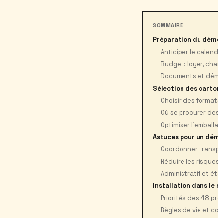
SOMMAIRE
Préparation du dé
Anticiper le calendr
Budget: loyer, char
Documents et déma
Sélection des carto
Choisir des format
Où se procurer de
Optimiser l’emball
Astuces pour un dé
Coordonner transp
Réduire les risque
Administratif et é
Installation dans le
Priorités des 48 p
Règles de vie et c