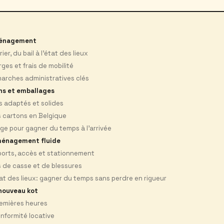
ménagement
ier, du bail à l’état des lieux
ges et frais de mobilité
rches administratives clés
ns et emballages
s adaptés et solides
s cartons en Belgique
age pour gagner du temps à l’arrivée
ménagement fluide
orts, accès et stationnement
s de casse et de blessures
tat des lieux: gagner du temps sans perdre en rigueur
 nouveau kot
remières heures
onformité locative