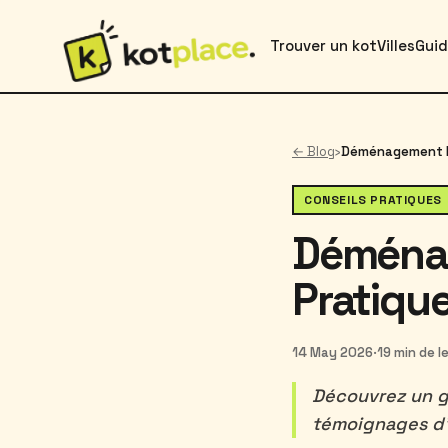
Trouver un kot
Villes
Gui
← Blog
›
CONSEILS PRATIQUES
Déménag
Pratiqu
14 May 2026
·
19 min de l
Découvrez un g
témoignages d'