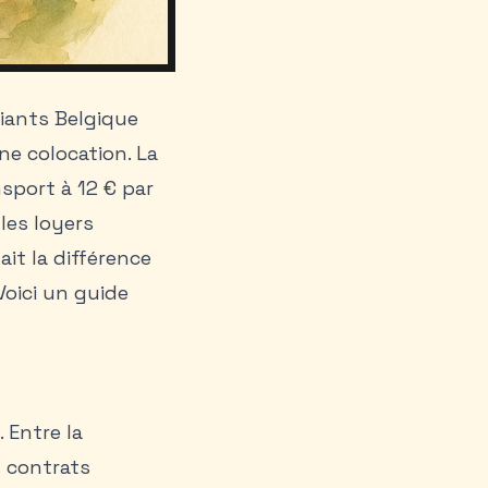
diants Belgique
e colocation. La
sport à 12 € par
 les loyers
ait la différence
Voici un
guide
Entre la
s contrats