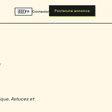
Poster
une annonce
🇧🇪
Connexion
FR
e
que. Astuces et