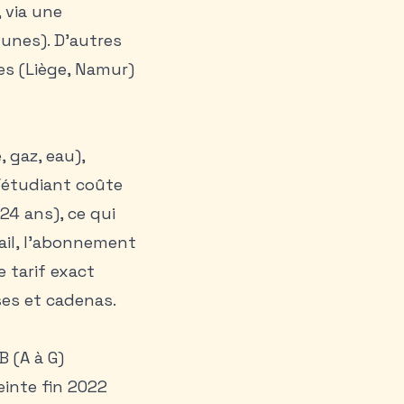
 via une
unes). D’autres
es (Liège, Namur)
, gaz, eau),
e/étudiant coûte
 24 ans), ce qui
rail, l’abonnement
e tarif exact
ses et cadenas.
 (A à G)
einte fin 2022