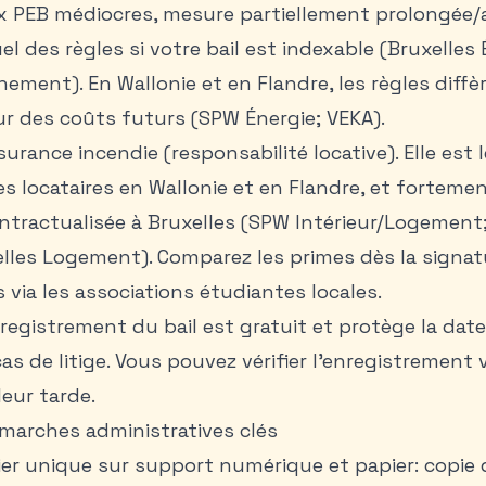
x PEB médiocres, mesure partiellement prolongée/a
tuel des règles si votre bail est indexable (Bruxelle
ement). En Wallonie et en Flandre, les règles diffè
ur des coûts futurs (SPW Énergie; VEKA).
surance incendie (responsabilité locative). Elle est
es locataires en Wallonie et en Flandre, et forteme
ractualisée à Bruxelles (SPW Intérieur/Logement
lles Logement). Comparez les primes dès la signatu
 via les associations étudiantes locales.
registrement du bail est gratuit et protège la date
cas de litige. Vous pouvez vérifier l’enregistrement v
leur tarde.
arches administratives clés
er unique sur support numérique et papier: copie d