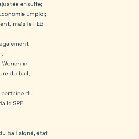
justée ensuite;
s Économie Emploi;
rent, mais le PEB
 légalement
nt
; Wonen in
re du bail,
 certaine du
ia le SPF
u bail signé, état