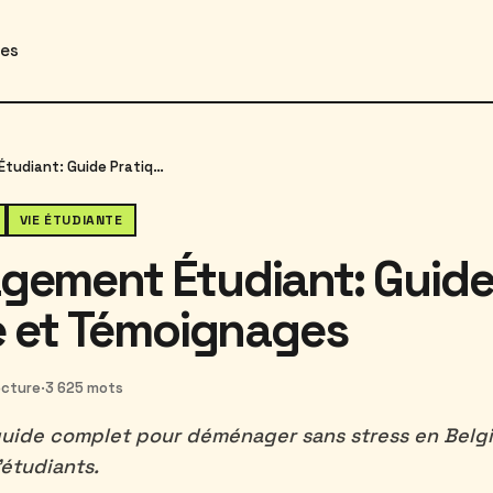
des
Déménagement Étudiant: Guide Pratique et Témoignages
VIE ÉTUDIANTE
ement Étudiant: Guid
e et Témoignages
ecture
·
3 625 mots
uide complet pour déménager sans stress en Belgi
étudiants.