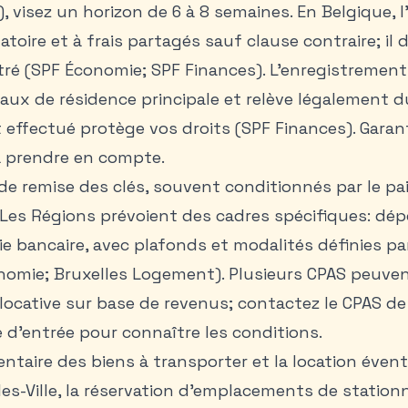
), visez un horizon de 6 à 8 semaines. En Belgique, l
atoire et à frais partagés sauf clause contraire; il 
stré (SPF Économie; SPF Finances). L’enregistrement
baux de résidence principale et relève légalement du
st effectué protège vos droits (SPF Finances).
Garant
 prendre en compte.
s de remise des clés, souvent conditionnés par le p
. Les Régions prévoient des cadres spécifiques: dé
e bancaire, avec plafonds et modalités définies par 
onomie; Bruxelles Logement). Plusieurs CPAS peuve
e locative sur base de revenus; contactez le CPAS 
e d’entrée pour connaître les conditions.
ntaire des biens à transporter et la location évent
lles-Ville, la réservation d’emplacements de stati