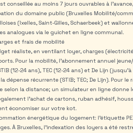
conseillée au moins 7 jours ouvrables à l’avance,
tion du domaine public (Bruxelles Mobilité/comm
ises (Ixelles, Saint-Gilles, Schaerbeek) et wallonn
es analogues via le guichet en ligne communal.
arges et frais de mobilité
et réaliste, en ventilant loyer, charges (électricité
ports. Pour la mobilité, l’abonnement annuel jeun
TIB (12-24 ans), TEC (12-24 ans) et De Lijn (jusqu’à
la dépense récurrente (STIB; TEC; De Lijn). Pour le 
e selon la distance; un simulateur en ligne donne l
également l’achat de cartons, ruban adhésif, hous
ent
économiser sur votre kot
.
ommation énergétique du logement: l’étiquette PEB
ges. À Bruxelles, l’indexation des loyers a été restr