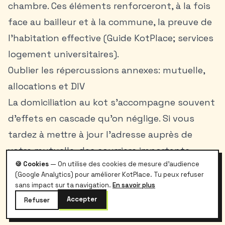
chambre. Ces éléments renforceront, à la fois
face au bailleur et à la commune, la preuve de
l’habitation effective (Guide KotPlace; services
logement universitaires).
Oublier les répercussions annexes: mutuelle,
allocations et DIV
La domiciliation au kot s’accompagne souvent
d’effets en cascade qu’on néglige. Si vous
tardez à mettre à jour l’adresse auprès de
votre mutuelle, des courriers importants
🍪 Cookies
— On utilise des cookies de mesure d'audience
(remboursements, convocations) peuvent se
(Google Analytics) pour améliorer KotPlace. Tu peux refuser
perdre. Chez les organismes d’allocations
sans impact sur ta navigation.
En savoir plus
familiales, des notifications sont également
Accepter
Refuser
adressées à l’adresse officielle ou à l’allocataire