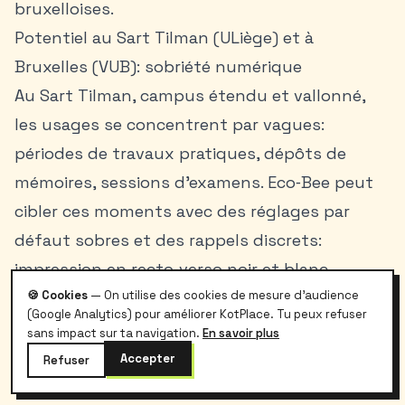
bruxelloises.
Potentiel au Sart Tilman (ULiège) et à
Bruxelles (VUB): sobriété numérique
Au Sart Tilman, campus étendu et vallonné,
les usages se concentrent par vagues:
périodes de travaux pratiques, dépôts de
mémoires, sessions d’examens. Eco‑Bee peut
cibler ces moments avec des réglages par
défaut sobres et des rappels discrets:
impression en recto‑verso noir et blanc,
compression des PDF avant dépôt, qualité
🍪 Cookies
— On utilise des cookies de mesure d'audience
(Google Analytics) pour améliorer KotPlace. Tu peux refuser
vidéo limitée pour les contenus statiques.
sans impact sur ta navigation.
En savoir plus
L’idée est simple: automatiser ce qui peut
Accepter
Refuser
l’être, et réserver les messages aux instants